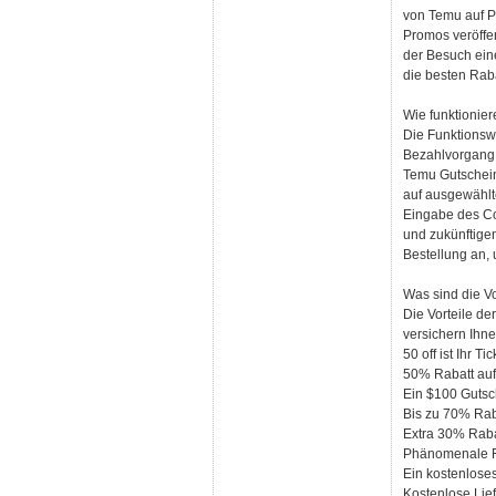
von Temu auf P
Promos veröffen
der Besuch eine
die besten Raba
Wie funktionie
Die Funktionsw
Bezahlvorgang 
Temu Gutschein
auf ausgewählt
Eingabe des Cod
und zukünftige
Bestellung an, 
Was sind die V
Die Vorteile d
versichern Ihne
50 off ist Ihr 
50% Rabatt auf 
Ein $100 Gutsc
Bis zu 70% Raba
Extra 30% Raba
Phänomenale Ra
Ein kostenlose
Kostenlose Lie