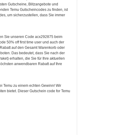
sten Gutscheine, Blitzangebote und
erenden Temu Gutscheincodes zu finden, ist
des, um sicherzustellen, dass Sie immer
eben Sie unseren Code acx292875 beim
e 50% off first time user und auch der
r Rabatt auf den Gesamt Warenkorb oder
eboten. Das bedeutet, dass Sie nach der
t) erhalten, die Sie für Ihre aktuellen
höchsten anwendbaren Rabatt auf Ihre
bei Temu zu einem echten Gewinn! Wir
iten bietet. Dieser Gutschein code for Temu