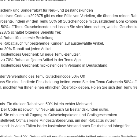
schenk und Sonderrabatt für Neu- und Bestandskunden
klusiven Code acx292875 gibt es eine Fülle von Vorteilen, die über den reinen R
Prozente, indem wir den Temu 50% off Gutscheincode mit zusätzlichen Boni kombini
 50% off Temu Gutscheincode und lassen Sie sich überraschen, welche Geschenke
875 schaltet folgende Benefits frei:
Rabatt für die erste Bestellung.
 Rabatt auch für bestehende Kunden auf ausgewählte Artikel.
a 30% Rabatt auf jeden Artikel.
 kostenloses Geschenk für neue Temu-Benutzer.
zu 70% Rabatt auf jeden Artikel in der Temu App.
 kostenloses Geschenk mit kostenlosem Versand in Deutschland.
 der Verwendung des Temu Gutscheincode 50% Off
ass Sie eine fundierte Entscheidung treffen, wenn Sie den Temu Gutschein 50% of
n, möchten wir Ihnen einen ehrlichen Überblick geben. Holen Sie sich den Temu f
is: Ein direkter Rabatt von 50% ist ein echter Mehrwert.
le: Der Code ist sowohl für Neu- als auch für Bestandskunden gültig.
ni: Sie erhalten oft Zugang zu Gutscheinpaketen und Gratisgeschenken.
stellwert: Oftmals keine Mindestanforderung, um den Rabatt zu nutzen.
sand: In vielen Fällen ist der kostenlose Versand nach Deutschland inbegriffen.