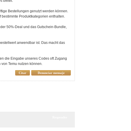
 bietet.
nftige Bestellungen genutzt werden können.
f bestimmte Produktkategorien enthalten.
 der 50%-Deal und das Gutschein-Bundle,
tbestellwert anwendbar ist. Das macht das
hnen die Eingabe unseres Codes oft Zugang
en von Temu nutzen können.
Citar
Denunciar mensaje
Responder