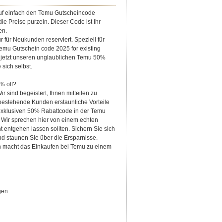
uf einfach den Temu Gutscheincode
ie Preise purzeln. Dieser Code ist Ihr
en.
ur für Neukunden reserviert. Speziell für
emu Gutschein code 2025 for existing
 jetzt unseren unglaublichen Temu 50%
sich selbst.
% off?
r sind begeistert, Ihnen mitteilen zu
bestehende Kunden erstaunliche Vorteile
exklusiven 50% Rabattcode in der Temu
 Wir sprechen hier von einem echten
t entgehen lassen sollten. Sichern Sie sich
nd staunen Sie über die Ersparnisse.
 macht das Einkaufen bei Temu zu einem
gen.