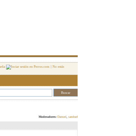
seña
|
No estás
Responder
Moderadores:
Damzel
,
sandrarf