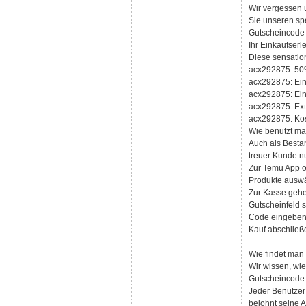
Wir vergessen 
Sie unseren sp
Gutscheincode u
Ihr Einkaufser
Diese sensatio
acx292875: 50%
acx292875: Ein 
acx292875: Ein
acx292875: Ext
acx292875: Kos
Wie benutzt m
Auch als Bestan
treuer Kunde n
Zur Temu App o
Produkte auswä
Zur Kasse gehen
Gutscheinfeld 
Code eingeben 
Kauf abschließe
Wie findet man
Wir wissen, wie
Gutscheincode 5
Jeder Benutzer 
belohnt seine 