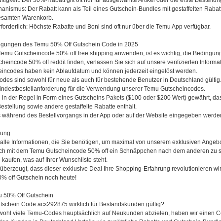
tigkeit: Der 50%-Rabatt gilt oft nur für ausgewählte Artikel oder die erste Bestellu
nismus: Der Rabatt kann als Teil eines Gutschein-Bundles mit gestaffelten Rabatte
esamten Warenkorb.
orderlich: Höchste Rabatte und Boni sind oft nur über die Temu App verfügbar.
ngungen des Temu 50% Off Gutschein Code in 2025
Temu Gutscheincode 50% off free shipping anwenden, ist es wichtig, die Bedingu
eincode 50% off reddit finden, verlassen Sie sich auf unsere verifizierten Informa
incodes haben kein Ablaufdatum und können jederzeit eingelöst werden.
odes sind sowohl für neue als auch für bestehende Benutzer in Deutschland gültig
Mindestbestellanforderung für die Verwendung unserer Temu Gutscheincodes.
 in der Regel in Form eines Gutscheins Pakets ($100 oder $200 Wert) gewährt, das 
Bestellung sowie andere gestaffelte Rabatte enthält.
während des Bestellvorgangs in der App oder auf der Website eingegeben werde
kung
 alle Informationen, die Sie benötigen, um maximal von unserem exklusiven Angebot
ich mit dem Temu Gutscheincode 50% off ein Schnäppchen nach dem anderen zu sic
u kaufen, was auf Ihrer Wunschliste steht.
überzeugt, dass dieser exklusive Deal Ihre Shopping-Erfahrung revolutionieren wir
% off Gutschein noch heute!
 50% Off Gutschein
utschein Code acx292875 wirklich für Bestandskunden gültig?
bwohl viele Temu-Codes hauptsächlich auf Neukunden abzielen, haben wir einen 