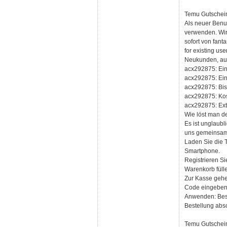
Temu Gutschei
Als neuer Benu
verwenden. Wir 
sofort von fan
for existing us
Neukunden, auf
acx292875: Ein 
acx292875: Ein
acx292875: Bis
acx292875: Kos
acx292875: Ext
Wie löst man d
Es ist unglaubl
uns gemeinsam 
Laden Sie die 
Smartphone.
Registrieren Si
Warenkorb fülle
Zur Kasse gehe
Code eingeben:
Anwenden: Best
Bestellung absc
Temu Gutschei