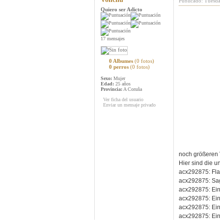
Publicado: Tuesd
Quiero ser Adicto
17 mensajes
0 Albumes
(0 fotos)
0 perros
(0 fotos)
Sexo:
Mujer
Edad:
25 años
Provincia:
A Coruña
Ver ficha del usuario
Enviar un mensaje privado
noch größeren
Hier sind die u
acx292875: Flac
acx292875: Sag
acx292875: Ein
acx292875: Ein
acx292875: Ein
acx292875: Ein