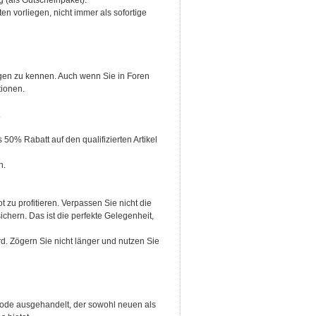
ng (als Gutscheinpaket).
n vorliegen, nicht immer als sofortige
ngen zu kennen. Auch wenn Sie in Foren
tionen.
.
50% Rabatt auf den qualifizierten Artikel
n.
 zu profitieren. Verpassen Sie nicht die
hern. Das ist die perfekte Gelegenheit,
d. Zögern Sie nicht länger und nutzen Sie
Code ausgehandelt, der sowohl neuen als