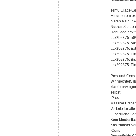
Temu Gratis-Ge
Mit unserem ex
bieten als nur 
Nutzen Sie den
Der Code acx292
acx292875: 50% 
acx292875: 50%
acx292875: Extr
acx292875: Ein
acx292875: Bis 
acx292875: Ein
Pros und Cons
Wir möchten, d
klar überwiege
selbst!
Pros:
Massive Ersparn
Vorteile für al
Zusätzliche Bo
Kein Mindestbe
Kostenloser Ver
Cons: