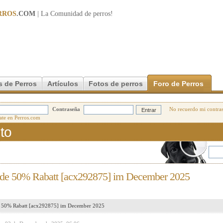
RROS
.COM
| La Comunidad de
perros
!
s de Perros
Artículos
Fotos de perros
Foro de Perros
Contraseña
No recuerdo mi contra
to
de 50% Rabatt [acx292875] im December 2025
 50% Rabatt [acx292875] im December 2025