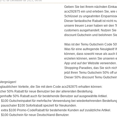
ay 02 de December de 2025, 06:06
Geben Sie bei Ihrem nächsten Einka
acx292875 ein und erleben Sie, wie d
Schlüssel zu ungeahnten Ersparniss
Dieser fantastische Rabatt ist nicht n
unsere treuen Leser haben wir den T
customers ausgehandelt. Nutzen Sie
discount Gutschein und belohnen Sie 
Was ist der Temu Gutschein Code 50
Was für eine aufregende Neuigkeit! Wi
können, dass sowohl neue als auch 
erzielen können, wenn Sie unseren 
App und auf der Website verwenden.
Shopping-Paradies, das Sie sich nich
jetzt Ihren Temu Gutschein 50% off u
Dieser 50% discount Temu Gutschein
 Vergnügen!
nglaublichen Vorteile, die Sie mit dem Code acx292875 erhalten können:
her 50% Rabatt für neue Benutzer bei der allerersten Bestellung.
enhafte 50% Rabatt auch für bestehende Benutzer auf ausgewählte Artikel.
 $100 Gutscheinpaket für mehrfache Verwendung bei wiederkehrenden Bestellun
 pauschaler $100 Sofortrabatt speziell für Neukunden.
 extra $100 Promo-CodeRabatt für bestehende Kunden auf zusätzliche Artikel.
 $100 Gutschein für neue Deutschland-Benutzer.