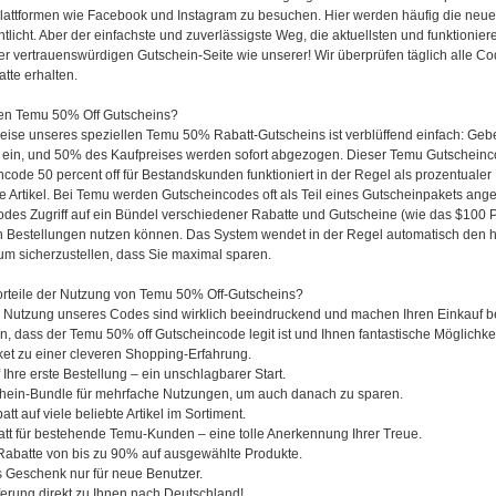
lattformen wie Facebook und Instagram zu besuchen. Hier werden häufig die neue
tlicht. Aber der einfachste und zuverlässigste Weg, die aktuellsten und funktioni
r vertrauenswürdigen Gutschein-Seite wie unserer! Wir überprüfen täglich alle Co
tte erhalten.
ren Temu 50% Off Gutscheins?
eise unseres speziellen Temu 50% Rabatt-Gutscheins ist verblüffend einfach: G
ein, und 50% des Kaufpreises werden sofort abgezogen. Dieser Temu Gutscheincod
code 50 percent off für Bestandskunden funktioniert in der Regel als prozentuale
e Artikel. Bei Temu werden Gutscheincodes oft als Teil eines Gutscheinpakets ang
es Zugriff auf ein Bündel verschiedener Rabatte und Gutscheine (wie das $100 Pake
n Bestellungen nutzen können. Das System wendet in der Regel automatisch den 
um sicherzustellen, dass Sie maximal sparen.
orteile der Nutzung von Temu 50% Off-Gutscheins?
er Nutzung unseres Codes sind wirklich beeindruckend und machen Ihren Einkauf 
n, dass der Temu 50% off Gutscheincode legit ist und Ihnen fantastische Möglichke
Ticket zu einer cleveren Shopping-Erfahrung.
Ihre erste Bestellung – ein unschlagbarer Start.
hein-Bundle für mehrfache Nutzungen, um auch danach zu sparen.
tt auf viele beliebte Artikel im Sortiment.
tt für bestehende Temu-Kunden – eine tolle Anerkennung Ihrer Treue.
batte von bis zu 90% auf ausgewählte Produkte.
s Geschenk nur für neue Benutzer.
ferung direkt zu Ihnen nach Deutschland!