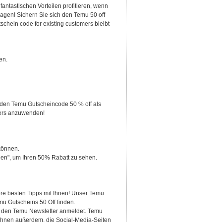
ntastischen Vorteilen profitieren, wenn
agen! Sichern Sie sich den Temu 50 off
chein code for existing customers bleibt
en.
e den Temu Gutscheincode 50 % off als
sers anzuwenden!
können.
n", um Ihren 50% Rabatt zu sehen.
sere besten Tipps mit Ihnen! Unser Temu
emu Gutscheins 50 Off finden.
für den Temu Newsletter anmeldet. Temu
 Ihnen außerdem, die Social-Media-Seiten