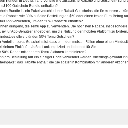
en Kunden in Deutschland Vorteile wie zusätzliche Rabatte und Gutschein-Bundles
im $100 Gutschein-Bundle enthalten?
hein-Bundle ist ein Paket verschiedener Rabatt-Gutscheins, die für mehrere zukü
elte Rabatte wie 30% auf eine Bestellung ab $50 oder einen festen Euro-Betrag au
emu App verwenden, um den 50% Rabatt zu erhalten?
Ihnen dringend, die Temu App zu verwenden. Die höchsten Rabatte, insbesondere
usiv für App-Benutzer angeboten, um die Nutzung der mobilen Plattform zu fördern.
Mindestbestellwert für den 50% Temu Gutschein?
r Vorteil unseres Gutscheins ist, dass er in den meisten Fällen ohne einen Mindes
 kleinen Einkäufen äußerst unkompliziert und lohnend für Sie.
n 50% Rabatt mit anderen Temu-Aktionen kombinieren?
ann pro Bestellung nur ein einziger Code verwendet werden. Allerdings gewährt I
heinpaket, das Rabatte enthält, die Sie später in Kombination mit anderen Aktion