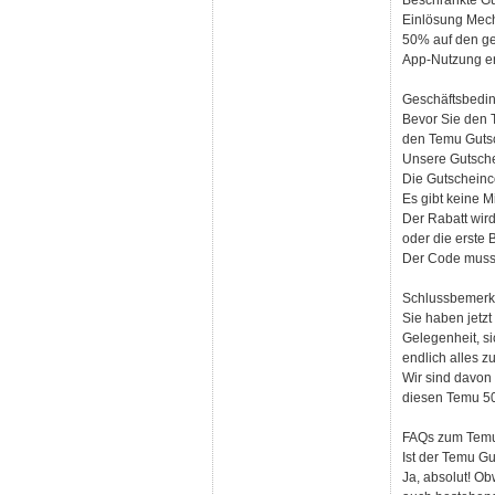
Beschränkte Gül
Einlösung Mecha
50% auf den g
App-Nutzung erf
Geschäftsbedi
Bevor Sie den 
den Temu Gutsch
Unsere Gutsche
Die Gutscheinc
Es gibt keine 
Der Rabatt wird
oder die erste 
Der Code muss 
Schlussbemer
Sie haben jetzt
Gelegenheit, s
endlich alles z
Wir sind davon 
diesen Temu 50
FAQs zum Temu
Ist der Temu G
Ja, absolut! O