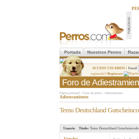
PE
Portada
Nuestros Perros
Raza
ACCESO USUARIOS |
Email
registrado?
Regístrate
Foro de Adiestramien
Página principal
/
Foros de perros
/
Adiestramiento
Adiestramiento
Temu Deutschland Gutscheinco
Usuario
Titulo:
Temu Deutschland Gutscheincode
Vonchu