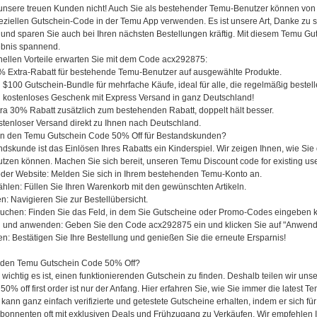
unsere treuen Kunden nicht! Auch Sie als bestehender Temu-Benutzer können von fa
eziellen Gutschein-Code in der Temu App verwenden. Es ist unsere Art, Danke zu s
nd sparen Sie auch bei Ihren nächsten Bestellungen kräftig. Mit diesem Temu Guts
lebnis spannend.
nellen Vorteile erwarten Sie mit dem Code acx292875:
 Extra-Rabatt für bestehende Temu-Benutzer auf ausgewählte Produkte.
$100 Gutschein-Bundle für mehrfache Käufe, ideal für alle, die regelmäßig bestell
 kostenloses Geschenk mit Express Versand in ganz Deutschland!
ra 30% Rabatt zusätzlich zum bestehenden Rabatt, doppelt hält besser.
tenloser Versand direkt zu Ihnen nach Deutschland.
an den Temu Gutschein Code 50% Off für Bestandskunden?
dskunde ist das Einlösen Ihres Rabatts ein Kinderspiel. Wir zeigen Ihnen, wie Si
utzen können. Machen Sie sich bereit, unseren Temu Discount code for existing u
der Website: Melden Sie sich in Ihrem bestehenden Temu-Konto an.
hlen: Füllen Sie Ihren Warenkorb mit den gewünschten Artikeln.
: Navigieren Sie zur Bestellübersicht.
suchen: Finden Sie das Feld, in dem Sie Gutscheine oder Promo-Codes eingeben 
und anwenden: Geben Sie den Code acx292875 ein und klicken Sie auf "Anwende
n: Bestätigen Sie Ihre Bestellung und genießen Sie die erneute Ersparnis!
 den Temu Gutschein Code 50% Off?
 wichtig es ist, einen funktionierenden Gutschein zu finden. Deshalb teilen wir un
0% off first order ist nur der Anfang. Hier erfahren Sie, wie Sie immer die latest T
kann ganz einfach verifizierte und getestete Gutscheine erhalten, indem er sich 
Abonnenten oft mit exklusiven Deals und Frühzugang zu Verkäufen. Wir empfehlen