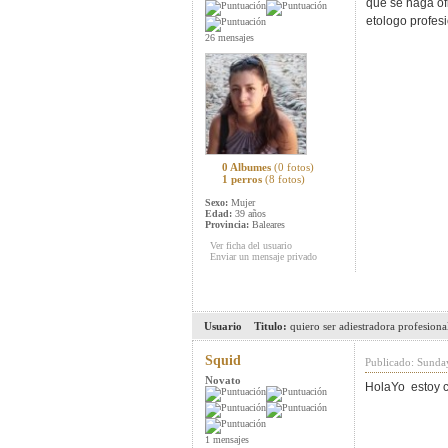
que se haga ofi
etologo profesi
26 mensajes
0 Albumes
(0 fotos)
1 perros
(8 fotos)
Sexo:
Mujer
Edad:
39 años
Provincia:
Baleares
Ver ficha del usuario
Enviar un mensaje privado
Usuario
Titulo:
quiero ser adiestradora profesiona
Squid
Publicado: Sunda
Novato
HolaYo estoy c
1 mensajes