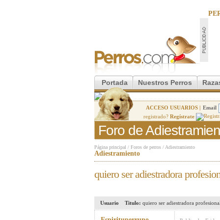
PE
Portada
Nuestros Perros
Raza
ACCESO USUARIOS |
Email
registrado?
Regístrate
Foro de Adiestramien
Página principal
/
Foros de perros
/
Adiestramiento
Adiestramiento
quiero ser adiestradora profesio
Usuario
Titulo:
quiero ser adiestradora profesiona
Espirituperruno