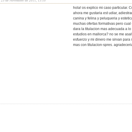
y 25 de November de 2011, 13:10
hola! os explico mi caso particular.
ahora me gustaria est udiar, adiestr
canina y felina y peluqueria y esteti
muchas ofertas formativas pero cual
dara la titulacion mas adecuada a lo
estudios en mallorca? no se me asal
esfuerzo y mi dinero me sirvan para s
mas con titulacion-spres. agradecer