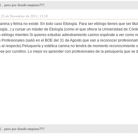
l... pero por donde empiezo?!!!
y 25 de November de 2011, 13:18
anina y felina no existe. En todo caso Etología. Para ser etólogo tienes que ser titu
logía...) y cursar un máster de Etología (como el que ofrece la Universidad de Córd
 etólogo mienten.Si quieres estudiar adiestramiento canino espérate a ver como r
s Profesionales (salió en el BOE del 31 de Agosto que van a reconocer profesionalm
es al respecto).Peluquería y estética canina no tendrá de momento reconocimiento o
se por cursillos. Lo mejor es aprender con profesionales de la peluquería que se 
l... pero por donde empiezo?!!!