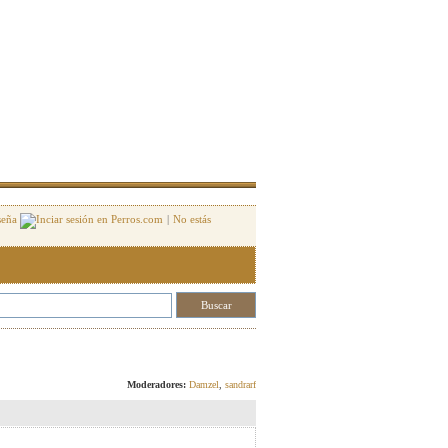
seña
|
No estás
Responder
Moderadores:
Damzel
,
sandrarf