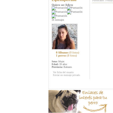
Publicado: Frida
Quiero ser Adicto
26 mensajes
0 Albumes
(0 fotos)
1 perros
(8 fotos)
Sexo:
Mujer
Edad:
39 años
Provincia:
Baleares
Ver ficha del usuario
Enviar un mensaje privado