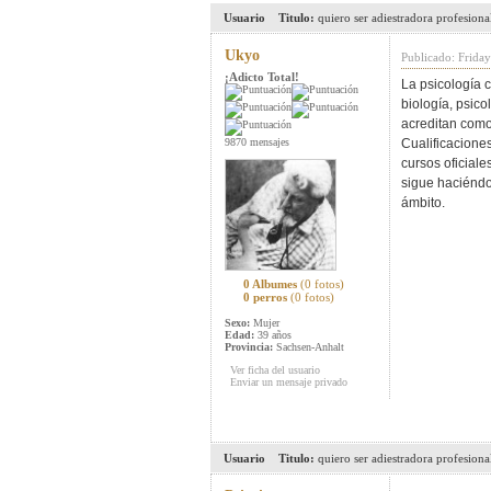
Usuario
Titulo:
quiero ser adiestradora profesiona
Ukyo
Publicado: Frida
¡Adicto Total!
La psicología c
biología, psico
acreditan como
9870 mensajes
Cualificacione
cursos oficial
sigue haciéndo
ámbito.
0 Albumes
(0 fotos)
0 perros
(0 fotos)
Sexo:
Mujer
Edad:
39 años
Provincia:
Sachsen-Anhalt
Ver ficha del usuario
Enviar un mensaje privado
Usuario
Titulo:
quiero ser adiestradora profesiona