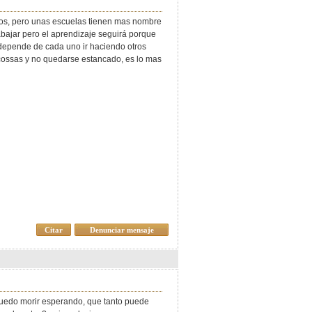
hos, pero unas escuelas tienen mas nombre
abajar pero el aprendizaje seguirá porque
 depende de cada uno ir haciendo otros
o cossas y no quedarse estancado, es lo mas
Citar
Denunciar mensaje
uedo morir esperando, que tanto puede