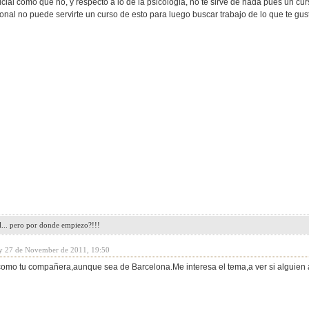
cial como que no, y respecto a lo de la psicologia, no te sirve de nada pues un cu
onal no puede servirte un curso de esto para luego buscar trabajo de lo que te gus
l... pero por donde empiezo?!!!
y 27 de November de 2011, 19:50
omo tu compañera,aunque sea de Barcelona.Me interesa el tema,a ver si alguien a