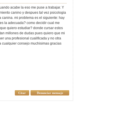
 Cuando acabe la eso me puse a trabajar. Y
amiento canino y despues tal vez psicologia
ca canina. mi problema es el siguiente: hay
 es la adecuada? como decidir cual me
 que quiero estudiar? donde cursar estos
tan millones de dudas pues quiero que mi
er una profesional cualificada y no otra
ia cualquier consejo muchisimas gracias
Citar
Denunciar mensaje