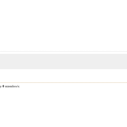
 y
0
miembro/s: