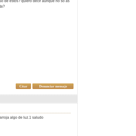
rso de estos? quiero decir aunque no so as
ta?
Citar
Denunciar mensaje
rroja algo de luz.1 saludo