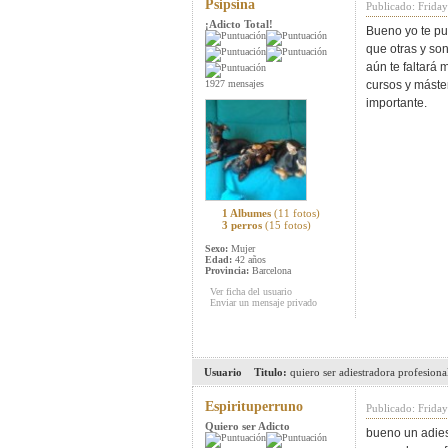
Psipsina
Publicado: Frida
¡Adicto Total!
Bueno yo te pu
que otras y son
aún te faltará
1927 mensajes
cursos y máste
importante.
1 Albumes
(11 fotos)
3 perros
(15 fotos)
Sexo:
Mujer
Edad:
42 años
Provincia:
Barcelona
Ver ficha del usuario
Enviar un mensaje privado
Usuario
Titulo:
quiero ser adiestradora profesiona
Espirituperruno
Publicado: Frida
Quiero ser Adicto
bueno un adies