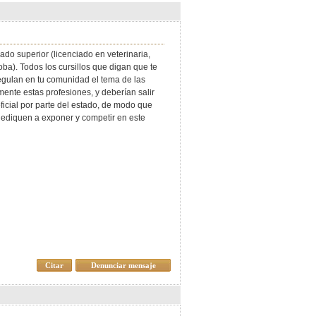
lado superior (licenciado en veterinaria,
oba). Todos los cursillos que digan que te
egulan en tu comunidad el tema de las
ente estas profesiones, y deberían salir
ficial por parte del estado, de modo que
dediquen a exponer y competir en este
Citar
Denunciar mensaje