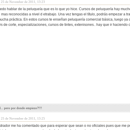
y 25 de November de 2011, 13:23
edo hablar de la peluqueía que es lo que yo hice. Cursos de peluquería hay muc
 mas reconocidas a nivel d etrabajo. Una vez tengas el título, podrás empezar a tr
 mucha práctica. En estos cursos te enseñan peluquería comercial básica, luego ya
rs de corte, especializaciones, cursos de tintes, extenisones.. hay que ir haciend
l... pero por donde empiezo?!!!
y 25 de November de 2011, 13:25
trador me ha comentado que para esperar que sean o no oficiales pues que me p