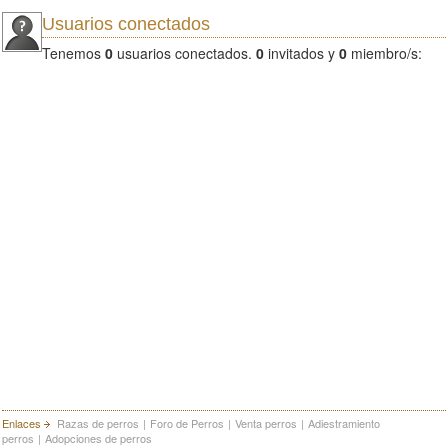
Usuarios conectados
Tenemos
0
usuarios conectados.
0
invitados y
0
miembro/s:
Enlaces
Razas de perros
|
Foro de Perros
|
Venta perros
|
Adiestramiento
perros
|
Adopciones de perros