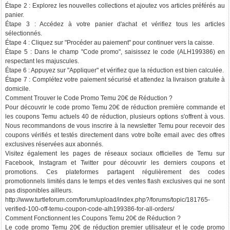
Étape 2 : Explorez les nouvelles collections et ajoutez vos articles préférés au
panier.
Étape 3 : Accédez à votre panier d'achat et vérifiez tous les articles
sélectionnés.
Étape 4 : Cliquez sur "Procéder au paiement" pour continuer vers la caisse.
Étape 5 : Dans le champ "Code promo", saisissez le code (ALH199386) en
respectant les majuscules.
Étape 6 : Appuyez sur "Appliquer" et vérifiez que la réduction est bien calculée.
Étape 7 : Complétez votre paiement sécurisé et attendez la livraison gratuite à
domicile.
Comment Trouver le Code Promo Temu 20€ de Réduction ?
Pour découvrir le code promo Temu 20€ de réduction première commande et
les coupons Temu actuels 40 de réduction, plusieurs options s'offrent à vous.
Nous recommandons de vous inscrire à la newsletter Temu pour recevoir des
coupons vérifiés et testés directement dans votre boîte email avec des offres
exclusives réservées aux abonnés.
Visitez également les pages de réseaux sociaux officielles de Temu sur
Facebook, Instagram et Twitter pour découvrir les derniers coupons et
promotions. Ces plateformes partagent régulièrement des codes
promotionnels limités dans le temps et des ventes flash exclusives qui ne sont
pas disponibles ailleurs.
http://www.turtleforum.com/forum/upload/index.php?/forums/topic/181765-
verified-100-off-temu-coupon-code-alh199386-for-all-orders/
Comment Fonctionnent les Coupons Temu 20€ de Réduction ?
Le code promo Temu 20€ de réduction premier utilisateur et le code promo