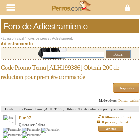
Foro de Adiestramiento
Página principal
/
Foros de perros
/
Adiestramiento
Adiestramiento
Code Promo Temu [ALH199386] Obtenir 20€ de
réduction pour première commande
Responder
Moderadores:
Damzel
,
sandrarf
Titulo:
Code Promo Temu [ALH199386] Obtenir 20€ de réduction pour première
commande
0 Albumes
(0 fotos)
Fun07
0 perros
(0 fotos)
Quiero ser Adicto
ver mas