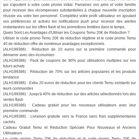
qui s'ajoutent à votre code promo initial. Parrainez vos amis et votre famille
pour recevoir des récompenses substantielles à chaque nouvelle inscription
réussie via votre lien personnel. Complétez votre profil utilisateur en ajoutant
vos préférences et activez les notifications push pour recevoir des alertes
instantanées sur les offres flash et les promotions limitées dans le temps.
Quels Sont Les Avantages d'Utiliser les Coupons Temu 20€ de Réduction ?
Utiliser le code promo Temu 20€ de réduction légitime et le code promo Temu
40 de réduction offre de nombreux avantages exceptionnels.
(ALH199386) : Réduction de 10 euros sur la première commande pour
démarrer avec des économies
(ALH199386) : Pack de coupons de 90% pour utilisations multiples sur vos
futurs achats
(ALH199386) : Réduction de 70% sur les articles populaires et les produits
tendance
(ALH199386) : Extra 20 euros de réduction pour les clients Temu existants sur
leurs commandes
(ALH199386) : Jusqu'à 40% de réduction sur des articles sélectionnés lors des
ventes flash
(ALH199386) : Cadeau gratuit pour les nouveaux utilisateurs avec leur
première commande
(ALH199386) : Livraison gratuite vers la France sans frais supplémentaires
cachés
Cadeau Gratuit Temu et Réduction Spéciale Pour Nouveaux et Anciens
Utilisateurs
Le code promo Temu 20€ de réduction et le code promo Temu 20€ de