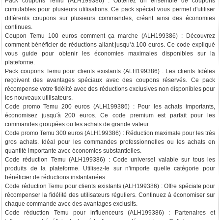
Pack coupons Temu (ALH199386) : Obtenez un ensemble de coupons
cumulables pour plusieurs utilisations. Ce pack spécial vous permet d'utiliser
différents coupons sur plusieurs commandes, créant ainsi des économies
continues.
Coupon Temu 100 euros comment ça marche (ALH199386) : Découvrez
comment bénéficier de réductions allant jusqu'à 100 euros. Ce code expliqué
vous guide pour obtenir les économies maximales disponibles sur la
plateforme.
Pack coupons Temu pour clients existants (ALH199386) : Les clients fidèles
reçoivent des avantages spéciaux avec des coupons réservés. Ce pack
récompense votre fidélité avec des réductions exclusives non disponibles pour
les nouveaux utilisateurs.
Code promo Temu 200 euros (ALH199386) : Pour les achats importants,
économisez jusqu'à 200 euros. Ce code premium est parfait pour les
commandes groupées ou les achats de grande valeur.
Code promo Temu 300 euros (ALH199386) : Réduction maximale pour les très
gros achats. Idéal pour les commandes professionnelles ou les achats en
quantité importante avec économies substantielles.
Code réduction Temu (ALH199386) : Code universel valable sur tous les
produits de la plateforme. Utilisez-le sur n'importe quelle catégorie pour
bénéficier de réductions instantanées.
Code réduction Temu pour clients existants (ALH199386) : Offre spéciale pour
récompenser la fidélité des utilisateurs réguliers. Continuez à économiser sur
chaque commande avec des avantages exclusifs.
Code réduction Temu pour influenceurs (ALH199386) : Partenaires et