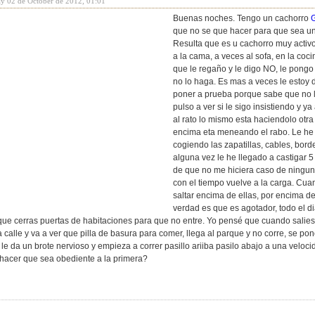
ay 02 de October de 2012, 01:01
Buenas noches. Tengo un cachorro
G
que no se que hacer para que sea un
Resulta que es u cachorro muy activo
a la cama, a veces al sofa, en la coc
que le regaño y le digo NO, le pong
no lo haga. Es mas a veces le esto
poner a prueba porque sabe que no l
pulso a ver si le sigo insistiendo y y
al rato lo mismo esta haciendolo otr
encima eta meneando el rabo. Le he
cogiendo las zapatillas, cables, bord
alguna vez le he llegado a castigar 
de que no me hiciera caso de ningun
con el tiempo vuelve a la carga. Cuan
saltar encima de ellas, por encima de
verdad es que es agotador, todo el d
que cerras puertas de habitaciones para que no entre. Yo pensé que cuando saliese
a calle y va a ver que pilla de basura para comer, llega al parque y no corre, se p
 le da un brote nervioso y empieza a correr pasillo ariiba pasilo abajo a una vel
y hacer que sea obediente a la primera?