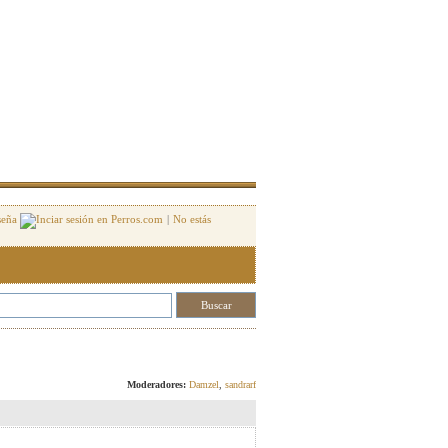
seña
|
No estás
Responder
Moderadores:
Damzel
,
sandrarf