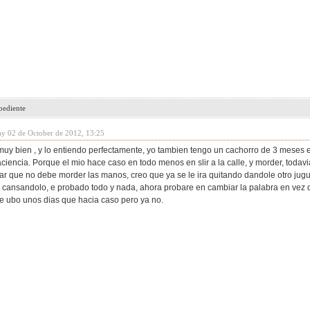
bediente
ay 02 de October de 2012, 13:25
muy bien , y lo entiendo perfectamente, yo tambien tengo un cachorro de 3 meses 
iencia. Porque el mio hace caso en todo menos en slir a la calle, y morder, todavi
ar que no debe morder las manos, creo que ya se le ira quitando dandole otro juguet
 cansandolo, e probado todo y nada, ahora probare en cambiar la palabra en vez d
e ubo unos dias que hacia caso pero ya no.