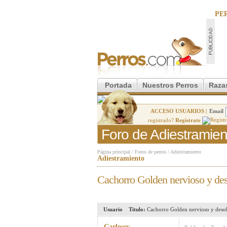
PE
Portada
Nuestros Perros
Raza
ACCESO USUARIOS |
Email
registrado?
Regístrate
Foro de Adiestramien
Página principal
/
Foros de perros
/
Adiestramiento
Adiestramiento
Cachorro Golden nervioso y de
Usuario
Titulo:
Cachorro Golden nervioso y deso
Carlossv