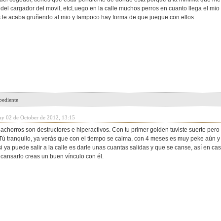
e del cargador del movil, etcLuego en la calle muchos perros en cuanto llega el mio 
os le acaba gruñendo al mio y tampoco hay forma de que juegue con ellos
bediente
ay 02 de October de 2012, 13:15
cachorros son destructores e hiperactivos. Con tu primer golden tuviste suerte per
.Tú tranquilo, ya verás que con el tiempo se calma, con 4 meses es muy peke aún 
i ya puede salir a la calle es darle unas cuantas salidas y que se canse, así en c
cansarlo creas un buen vínculo con él.