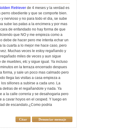
olden Retriever
de 4 meses y la verdad es
 perro obediente y que se comporte bien.
 y nervioso y no para todo el dia, se sube
ina sube las patas a la encimera y por mas
o cara de enfandado no hay forma de que
y diciendo que NO y me empieza como a
o debe de hacer pero me intenta echar un
a a la cuarta a lo mejor me hace caso, pero
a vez. Muchas veces le estoy regañando y
 regañado miles de veces y aun sigue
e de muebles, etc y sigue igual. Ya incluso
5 minutos en la terraza encerrado despues
a forma, y sale un poco mas calmado pero
do llega las visitas a casa empieza a
 los sillones a subirse a cada uno. La
ia detras de el regañandole y nada. Ya
 a la calle correria y se desahogaria pero
one a cavar hoyos en el cesped. Y luego en
ocidad de escandalo.¿Como podria
Citar
Denunciar mensaje