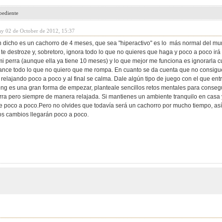
bediente
ay 02 de October de 2012, 15:37
 dicho es un cachorro de 4 meses, que sea "hiperactivo" es lo más normal del mu
te destroze y, sobretoro, ignora todo lo que no quieres que haga y poco a poco ir
i perra (aunque ella ya tiene 10 meses) y lo que mejor me funciona es ignorarla
lcance todo lo que no quiero que me rompa. En cuanto se da cuenta que no consig
 relajando poco a poco y al final se calma. Dale algún tipo de juego con el que ent
ng es una gran forma de empezar, planteale sencillos retos mentales para consegu
rra pero siempre de manera relajada. Si mantienes un ambiente tranquilo en casa y
e poco a poco.Pero no olvides que todavía será un cachorro por mucho tiempo, as
os cambios llegarán poco a poco.