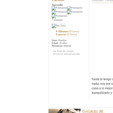
Publicado: Tuesd
Aprendiz
7 mensajes
0 Albumes
(0 fotos)
0 perros
(0 fotos)
Sexo:
Hombre
Edad:
50 años
Provincia:
Madrid
Ver ficha del usuario
Enviar un mensaje privado
hasta le tengo 
nada, voy por l
casa a lo mejor
tranquilizarlo 