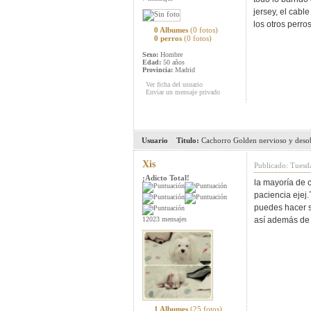
jersey, el cabl
los otros perr
0 Albumes
(0 fotos)
0 perros
(0 fotos)
Sexo:
Hombre
Edad:
50 años
Provincia:
Madrid
Ver ficha del usuario
Enviar un mensaje privado
Usuario
Titulo:
Cachorro Golden nervioso y deso
Xis
Publicado: Tuesd
¡Adicto Total!
la mayoría de 
paciencia ejej
puedes hacer s
12023 mensajes
así además de 
1 Albumes
(25 fotos)