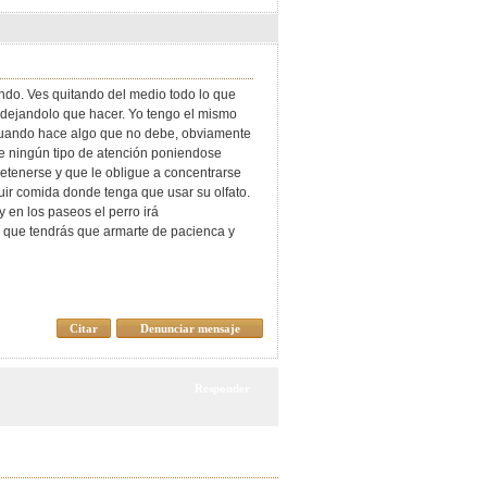
ndo. Ves quitando del medio todo lo que
á dejandolo que hacer. Yo tengo el mismo
 cuando hace algo que no debe, obviamente
ue ningún tipo de atención poniendose
retenerse y que le obligue a concentrarse
ir comida donde tenga que usar su olfato.
 en los paseos el perro irá
í que tendrás que armarte de pacienca y
Citar
Denunciar mensaje
Responder