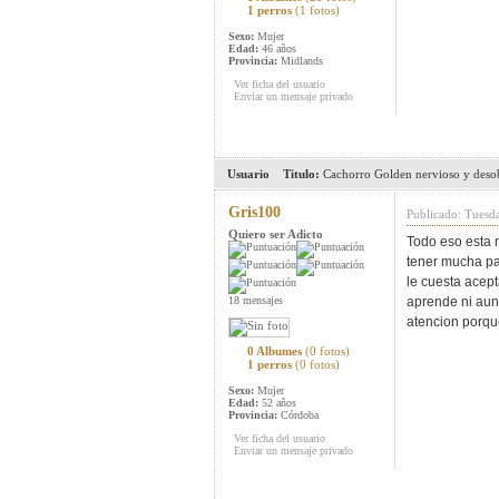
1 perros
(1 fotos)
Sexo:
Mujer
Edad:
46 años
Provincia:
Midlands
Ver ficha del usuario
Enviar un mensaje privado
Usuario
Titulo:
Cachorro Golden nervioso y deso
Gris100
Publicado: Tuesd
Quiero ser Adicto
Todo eso esta 
tener mucha pac
le cuesta acept
18 mensajes
aprende ni aun
atencion porqu
0 Albumes
(0 fotos)
1 perros
(0 fotos)
Sexo:
Mujer
Edad:
52 años
Provincia:
Córdoba
Ver ficha del usuario
Enviar un mensaje privado