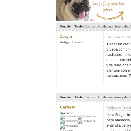
Usuario
Titulo:
Cachorro Golden nervioso y deso
Zorgin
Publicado: Tuesd
Antiguo Usuario
Tienes un cach
prueba con un c
castigues no t
quieras, ofrece
y se relacione 
atencion con e
cansara mas. T
Usuario
Titulo:
Cachorro Golden nervioso y deso
Carlossv
Publicado: Tuesd
Aprendiz
Hola Zorgin, l
pero obedecia, 
entendia pero e
7 mensajes
todo lo barrid