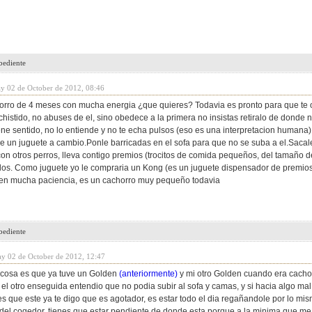
bediente
ay 02 de October de 2012, 08:46
orro de 4 meses con mucha energia ¿que quieres? Todavia es pronto para que te o
histido, no abuses de el, sino obedece a la primera no insistas retiralo de donde 
iene sentido, no lo entiende y no te echa pulsos (eso es una interpretacion huma
le un juguete a cambio.Ponle barricadas en el sofa para que no se suba a el.Saca
con otros perros, lleva contigo premios (trocitos de comida pequeños, del tamaño d
llos. Como juguete yo le compraria un Kong (es un juguete dispensador de premios
en mucha paciencia, es un cachorro muy pequeño todavia
bediente
ay 02 de October de 2012, 12:47
a cosa es que ya tuve un Golden
(anteriormente)
y mi otro Golden cuando era cachor
el otro enseguida entendio que no podia subir al sofa y camas, y si hacia algo mal
s que este ya te digo que es agotador, es estar todo el dia regañandole por lo mis
o del cogedor, tienes que estar pendiente de donde esta porque a la minima que me