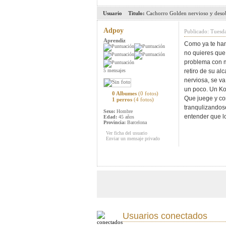
Usuario
Titulo:
Cachorro Golden nervioso y deso
Adpoy
Publicado: Tuesd
Aprendiz
Como ya te han
no quieres que 
problema con m
5 mensajes
retiro de su a
nerviosa, se va
un poco. Un Ko
0 Albumes
(0 fotos)
Que juege y co
1 perros
(4 fotos)
tranqulizandos
Sexo:
Hombre
entender que l
Edad:
45 años
Provincia:
Barcelona
Ver ficha del usuario
Enviar un mensaje privado
Usuarios conectados