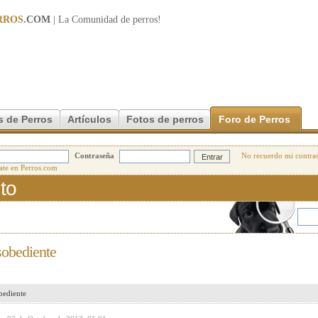
RROS
.COM
| La Comunidad de
perros
!
s de Perros
Artículos
Fotos de perros
Foro de Perros
Contraseña
No recuerdo mi contra
to
sobediente
bediente