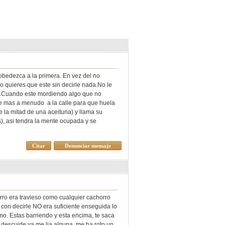
bedezca a la primera. En vez del no
no quieres que este sin decirle nada.No le
na).Cuando este mordiendo algo que no
le mas a menudo a la calle para que huela
e la mitad de una aceituna) y llama su
), asi tendra la mente ocupada y se
Citar
Denunciar mensaje
ro era travieso como cualquier cachorro
 con decirle NO era suficiente enseguida lo
mo. Estas barriendo y esta encima, te saca
 descuide ya me lia alguna, me ha roto un