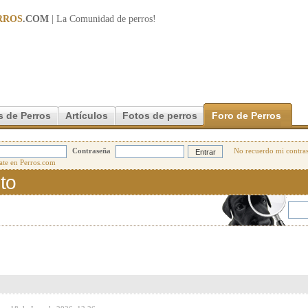
RROS
.COM
| La Comunidad de
perros
!
s de Perros
Artículos
Fotos de perros
Foro de Perros
Contraseña
No recuerdo mi contra
to