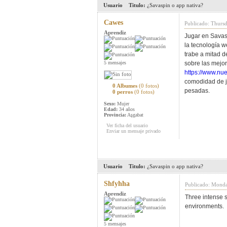
Usuario
Titulo:
¿Savaspin o app nativa?
Cawes
Publicado: Thurs
Aprendiz
Jugar en Savasp
la tecnología w
trabe a mitad d
5 mensajes
sobre las mejor
https://www.nu
comodidad de j
0 Albumes
(0 fotos)
pesadas.
0 perros
(0 fotos)
Sexo:
Mujer
Edad:
34 años
Provincia:
Aşgabat
Ver ficha del usuario
Enviar un mensaje privado
Usuario
Titulo:
¿Savaspin o app nativa?
Shfyhha
Publicado: Monda
Aprendiz
Three intense 
environments.
5 mensajes