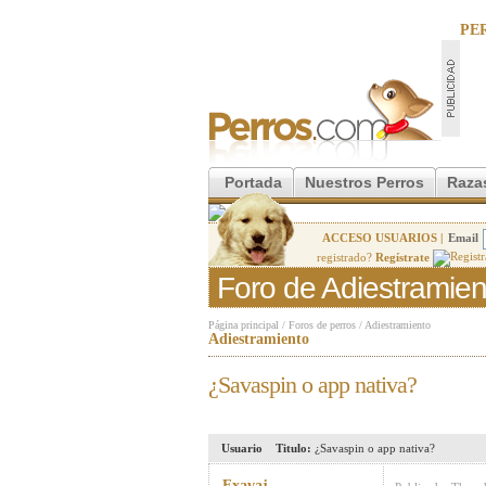
PE
Portada
Nuestros Perros
Raza
ACCESO USUARIOS |
Email
registrado?
Regístrate
Foro de Adiestramien
Página principal
/
Foros de perros
/
Adiestramiento
Adiestramiento
¿Savaspin o app nativa?
Usuario
Titulo:
¿Savaspin o app nativa?
Fxavaj