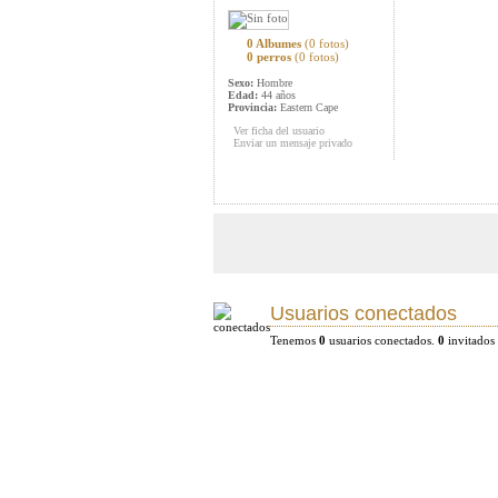
0 Albumes
(0 fotos)
0 perros
(0 fotos)
Sexo:
Hombre
Edad:
44 años
Provincia:
Eastern Cape
Ver ficha del usuario
Enviar un mensaje privado
Usuarios conectados
Tenemos
0
usuarios conectados.
0
invitados