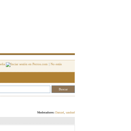
seña
|
No estás
Responder
Moderadores:
Damzel
,
sandrarf