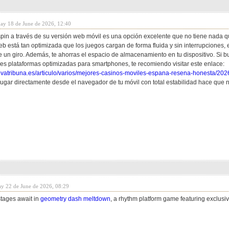
day 18 de June de 2026, 12:40
in a través de su versión web móvil es una opción excelente que no tiene nada qu
eb está tan optimizada que los juegos cargan de forma fluida y sin interrupciones, 
e un giro. Además, te ahorras el espacio de almacenamiento en tu dispositivo. Si 
es plataformas optimizadas para smartphones, te recomiendo visitar este enlace:
evatribuna.es/articulo/varios/mejores-casinos-moviles-espana-resena-honesta/
ugar directamente desde el navegador de tu móvil con total estabilidad hace que 
y 22 de June de 2026, 08:29
stages await in
geometry dash meltdown
, a rhythm platform game featuring exclusi