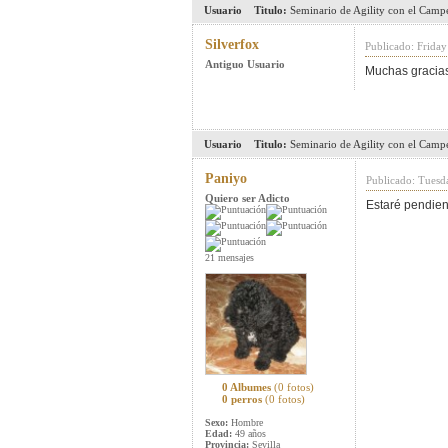
Usuario
Titulo:
Seminario de Agility con el Cam
Silverfox
Publicado: Frida
Antiguo Usuario
Muchas gracias.
Usuario
Titulo:
Seminario de Agility con el Cam
Paniyo
Publicado: Tuesd
Quiero ser Adicto
Estaré pendien
21 mensajes
0 Albumes
(0 fotos)
0 perros
(0 fotos)
Sexo:
Hombre
Edad:
49 años
Provincia:
Sevilla