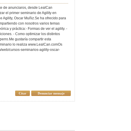
te de anunciaros, desde LealCan
ar el primer seminario de Agility en
Agility, Oscar Muñiz.Se ha ofrecido para
mpartiendo con nosotros varios temas
rica y práctica:- Formas de ver el agility. -
iciones. - Como optimizar los distintos
 perro.Me gustaría compartir esta
seminario lo realiza www.LealCan.comOs
m/web/cursos-seminarios-agility-oscar-
Citar
Denunciar mensaje