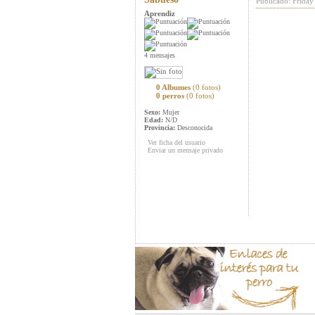
Publicado: Frida
Aprendiz
4 mensajes
0 Albumes
(0 fotos)
0 perros
(0 fotos)
Sexo:
Mujer
Edad:
N/D
Provincia:
Desconocida
Ver ficha del usuario
Enviar un mensaje privado