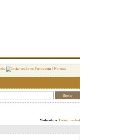
seña
|
No estás
Responder
Moderadores:
Damzel
,
sandrarf