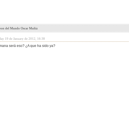
peon del Mundo Oscar Muñiz
day 19 de January de 2012, 16:38
mana será eso? ¿A que ha sido ya?