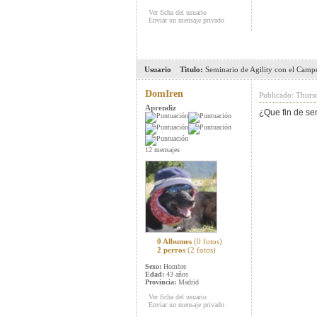
Ver ficha del usuario
Enviar un mensaje privado
Usuario
Titulo:
Seminario de Agility con el Cam
DomIren
Publicado: Thurs
Aprendiz
¿Que fin de se
12 mensajes
0 Albumes
(0 fotos)
2 perros
(2 fotos)
Sexo:
Hombre
Edad:
43 años
Provincia:
Madrid
Ver ficha del usuario
Enviar un mensaje privado