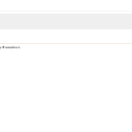
 y
0
miembro/s: