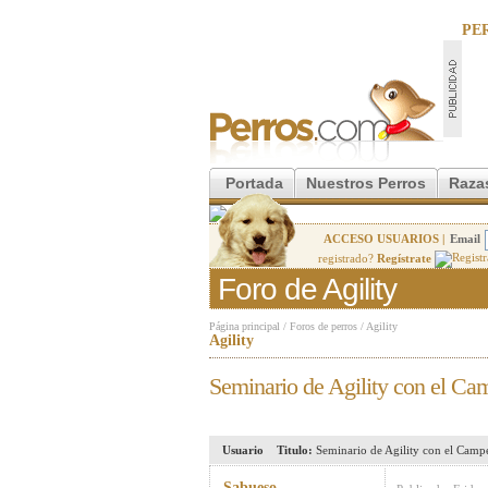
PE
Portada
Nuestros Perros
Raza
ACCESO USUARIOS |
Email
registrado?
Regístrate
Foro de Agility
Página principal
/
Foros de perros
/
Agility
Agility
Seminario de Agility con el C
Usuario
Titulo:
Seminario de Agility con el Cam
Sabueso