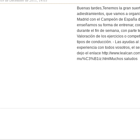
y 09 de December de 2011, 14:05
Buenas tardes,Tenemos la gran suer
adiestramientos, que vamos a organiz
Madrid con el Campeón de España de 
enseñarnos su forma de entrenar, co
durante el fin de semana, con parte teó
Valoración de los ejercicios o compet
tipos de conducción. - Las ayudas al
experiencia con todos vosotros, el 
dejo el enlace http://www.lealcan.co
mu%C3%B1iz.htmlMuchos saludos