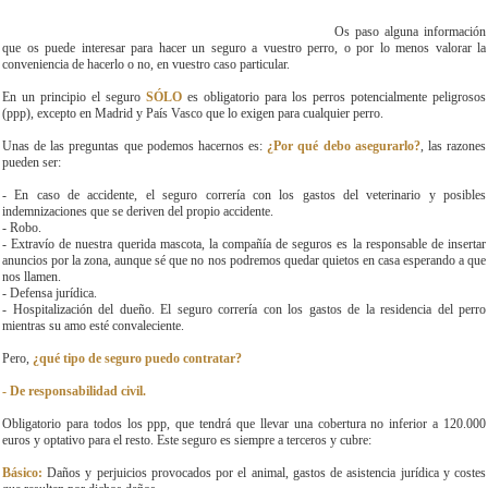
Os paso alguna información
que os puede interesar para hacer un seguro a vuestro perro, o por lo menos valorar la
conveniencia de hacerlo o no, en vuestro caso particular.
En un principio el seguro
SÓLO
es obligatorio para los perros potencialmente peligrosos
(ppp), excepto en Madrid y País Vasco que lo exigen para cualquier perro.
Unas de las preguntas que podemos hacernos es:
¿Por qué debo asegurarlo?
, las razones
pueden ser:
- En caso de accidente, el seguro correría con los gastos del veterinario y posibles
indemnizaciones que se deriven del propio accidente.
- Robo.
- Extravío de nuestra querida mascota, la compañía de seguros es la responsable de insertar
anuncios por la zona, aunque sé que no nos podremos quedar quietos en casa esperando a que
nos llamen.
- Defensa jurídica.
- Hospitalización del dueño. El seguro correría con los gastos de la residencia del perro
mientras su amo esté convaleciente.
Pero,
¿qué tipo de seguro puedo contratar?
- De responsabilidad civil.
Obligatorio para todos los ppp, que tendrá que llevar una cobertura no inferior a 120.000
euros y optativo para el resto. Este seguro es siempre a terceros y cubre:
Básico:
Daños y perjuicios provocados por el animal, gastos de asistencia jurídica y costes