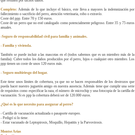
que resulten por dichos daños.
Completo:
Además de lo que incluye el básico, este lleva a mayores la indemnización por
fallecimiento o sacrificio del perro, atención veterinaria, robo o extravío.
Coste del ppp. Entre 70 y 150 euros.
Coste de un perro que no esté catalogado como potencialmente peligroso. Entre 35 y 75 euros
anuales.
-Seguro de responsabilidad civil para familia y animales.
- Familia y vivienda.
También se puede incluir a las mascotas en el (todos sabemos que es un miembro más de la
familia). Cubre todos los daños producidos por el perro, hijos o cualquier otro miembro. Los
ppp tienen un coste de unos 120 euros más.
- Seguro multiriesgo del hogar.
Este tiene unos límites de cobertura, ya que no se hacen responsables de los destrozos que
pueda hacer nuestro juguetón amigo en nuestra ausencia. Además tiene que cumplir una serie
de requisitos como especificar la raza, el número de microchip y una fotocopia de la cartilla de
vacunación. Si es ppp la cobertura deberá ser de 120.000 euros.
¿Qué es lo que necesito para asegurar al perro?
- Cartilla de vacunación actualizada o pasaporte europeo.
- Pedigrí si lo tiene.
- Estar vacunado de Leptopirosis, Moquillo, Hepatitis y la Parvovirosis.
Montse Arias