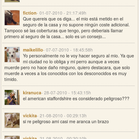
fiction
- 01-07-2010 - 21:17:49h
Que quereis que os diga... el mio está metido en el
seguro de la casa y no supone ningún coste adicional.
Tampoco sé las coberturas que tengo, pero deberiais llamar
primero al seguro de la casa... solo es un consejo...
maikelillo
- 07-07-2010 - 18:45:58h
Yo personalmente no le voy hacer seguro al mio. Ya que
mi ciudad no lo obliga y mi perro aunque a veces
muerde pero no hace daño ninguno, quiero destacara, que solo
muerde a veces a los conocidos con los desconocidos es muy
tímido.
kiranuca
- 28-07-2010 - 15:43:15h
el american staffordshire es considerado peligroso???
vickita
- 21-08-2010 - 00:29:13h
si re peligroso ami casi me aranca un brazo
vickita
- 21-08-2010 - 00:30:10h