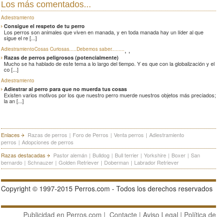
Los más comentados...
Adiestramiento
Consigue el respeto de tu perro
Los perros son animales que viven en manada, y en toda manada hay un líder al que
sigue el re [...]
,
,
Adiestramiento
Cosas Curiosas.....
Debemos saber.........
Razas de perros peligrosos (potencialmente)
Mucho se ha hablado de este tema a lo largo del tiempo. Y es que con la globalización y el
co [...]
Adiestramiento
Adiestrar al perro para que no muerda tus cosas
Existen varios motivos por los que nuestro perro muerde nuestros objetos más preciados;
la an [...]
Enlaces
Razas de perros
|
Foro de Perros
|
Venta perros
|
Adiestramiento
perros
|
Adopciones de perros
Razas destacadas
Pastor alemán
|
Bulldog
|
Bull terrier
|
Yorkshire
|
Boxer
|
San
bernardo
|
Schnauzer
|
Golden Retriever
|
Doberman
|
Labrador Retriever
Copyright © 1997-2015 Perros.com - Todos los derechos reservados
Publicidad en Perros.com
|
Contacte
|
Aviso Legal
|
Política de