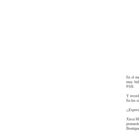
En el me
muy hid
PSH.
Y record
En los s
¡¡Espero
Xisca M
prunasd
Boutique