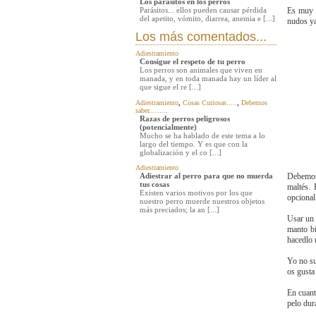
Los parasitos en los perros
Parásitos... ellos pueden causar pérdida
Es muy i
del apetito, vómito, diarrea, anemia e [...]
nudos ya
Los más comentados...
Adiestramiento
Consigue el respeto de tu perro
Los perros son animales que viven en
manada, y en toda manada hay un líder al
que sigue el re [...]
,
,
Adiestramiento
Cosas Curiosas.....
Debemos
saber.........
Razas de perros peligrosos
(potencialmente)
Mucho se ha hablado de este tema a lo
largo del tiempo. Y es que con la
globalización y el co [...]
Adiestramiento
Adiestrar al perro para que no muerda
Debemos 
tus cosas
maltés.
Existen varios motivos por los que
opcional
nuestro perro muerde nuestros objetos
más preciados; la an [...]
Usar un 
manto bi
hacedlo 
Yo no su
os gusta
En cuant
pelo dur