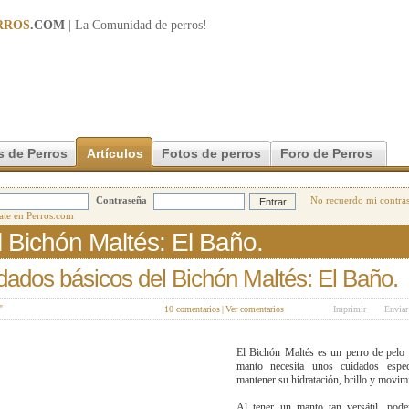
RROS
.COM
| La Comunidad de
perros
!
s de Perros
Artículos
Fotos de perros
Foro de Perros
Contraseña
No recuerdo mi contra
 Bichón Maltés: El Baño.
dados básicos del Bichón Maltés: El Baño.
"
10 comentarios
|
Ver comentarios
Imprimir
Enviar
El Bichón Maltés es un perro de pelo 
manto necesita unos cuidados espec
mantener su hidratación, brillo y movim
Al tener un manto tan versátil, pode