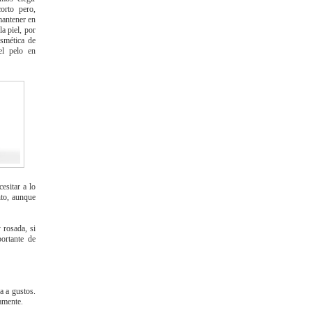
orto pero,
antener en
a piel, por
smética de
el pelo en
esitar a lo
nto, aunque
 rosada, si
ortante de
a a gustos.
amente.