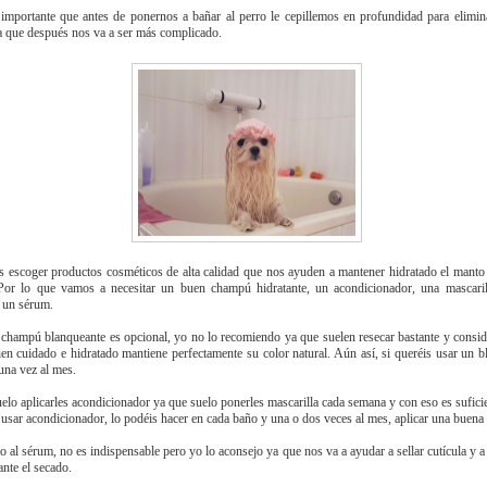
mportante que antes de ponernos a bañar al perro le cepillemos en profundidad para elimin
 que después nos va a ser más complicado.
escoger productos cosméticos de alta calidad que nos ayuden a mantener hidratado el manto
 Por lo que vamos a necesitar un buen champú hidratante, un acondicionador, una mascari
 un sérum.
champú blanqueante es opcional, yo no lo recomiendo ya que suelen resecar bastante y consi
en cuidado e hidratado mantiene perfectamente su color natural. Aún así, si queréis usar un b
una vez al mes.
elo aplicarles acondicionador ya que suelo ponerles mascarilla cada semana y con eso es suficie
 usar acondicionador, lo podéis hacer en cada baño y una o dos veces al mes, aplicar una buena 
o al sérum, no es indispensable pero yo lo aconsejo ya que nos va a ayudar a sellar cutícula y a 
ante el secado.