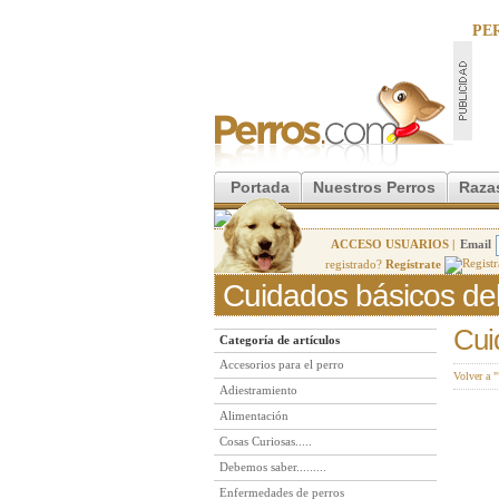
PE
Portada
Nuestros Perros
Raza
ACCESO USUARIOS |
Email
registrado?
Regístrate
Cuidados básicos del
Cui
Categoría de artículos
Accesorios para el perro
Volver a "
Adiestramiento
Alimentación
Cosas Curiosas.....
Debemos saber.........
Enfermedades de perros