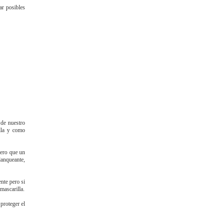
ar posibles
 de nuestro
lla y como
dero que un
lanqueante,
nte pero si
mascarilla.
proteger el