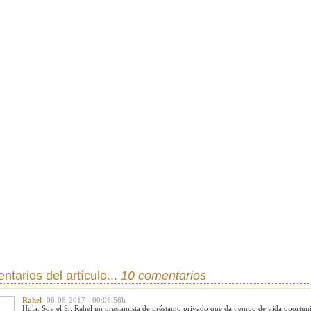
tarios del artículo...
10 comentarios
Rahel
- 06-08-2017 - 00:06:56h
Hola. Soy el Sr. Rahel un prestamista de préstamo privado que da tiempo de vida oportun