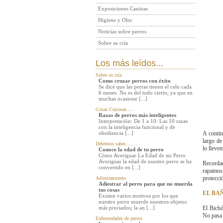
Exposiciones Caninas
Higiene y Olor
Noticias sobre perros
Sobre su cría
Los más leídos...
Sobre su cría
Como cruzar perros con éxito
Se dice que las perras tienen el celo cada
6 meses. No es del todo cierto, ya que en
muchas ocasione [...]
Cosas Curiosas.....
Razas de perros más inteligentes
Interpretación: De 1 a 10: Las 10 razas
con la inteligencia funcional y de
obediencia [...]
A contin
largo de
Debemos saber.........
lo lleve
Conoce la edad de tu perro
Cómo Averiguar La Edad de mi Perro
Averiguar la edad de nuestro perro se ha
Recordad
convertido en [...]
rapamos
protecció
Adiestramiento
Adiestrar al perro para que no muerda
tus cosas
EL BA
Existen varios motivos por los que
nuestro perro muerde nuestros objetos
más preciados; la an [...]
El Bichó
No pasa 
Enfermedades de perros