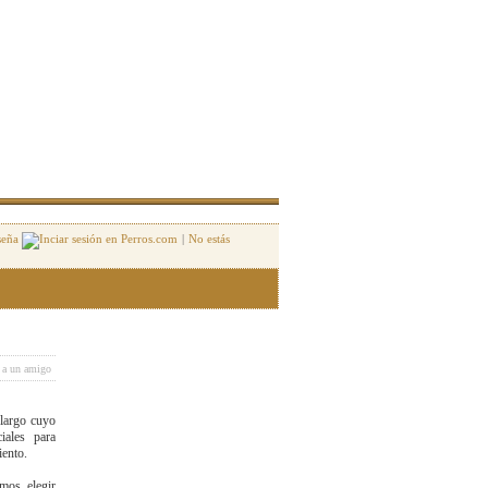
seña
|
No estás
 a un amigo
largo cuyo
iales para
iento.
mos elegir