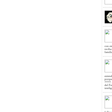
con en
reciba
famili
entend
porque
?????.
del Fr
inteli