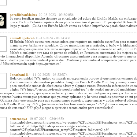
paraBichonMaltes
- 09-08-2023 - 09:39:05h
Se suele focalizar mucho siempre en el cuidado del pelaje del Bichón Maltés, sin embargo
que el Bichon Boloñés requiere de un plus de atención al peinado. El pelaje del Bichón B
largo y rizado. ¡Cuida a tu Bichón Maltés como es debido https://www.parabichonmaltes.n
animal10petscol
- 10-12-2024 - 06:24:43h
El Bichón Maltés es una raza encantadora que requiere un cuidado específico para manten
manto suave, brillante y saludable. Como mencionan en el artículo, el baño y la hidrataci
esenciales para que esta raza luzca siempre impecable. Si estás interesado en adquirir un 
Maltés o cualquier otra raza de perros de calidad, en Perross.co encontrarás los mejores c
vío internacional disponible. Además, ofrecemos asesoramiento para asegurarte de que tu nueva
 los cuidados que necesita desde el primer día. ¡Visítanos y encuentra al compañero perfecto para 
a! Más información aquí: https://perross.co/.
Jonathan1114
- 11-09-2025 - 03:53:57h
Hola comunidad ????, quiero compartir mi experiencia porque sé que muchos tenemos d
el entrenamiento de nuestros peluditos. Tengo un French Poodle Mini Toy y siempre me 
poco enseñarle rutinas de obediencia básica y algunos trucos. Buscando información enco
página ???? https://perross.co/french-poodle-mini-toy/ y de verdad me ayudó muchísimo 
er mejor cómo educarlo, qué ejercicios hacer y cómo reforzar su inteligencia y energía. Lo rec
 aprendí varias estrategias prácticas que ya estoy aplicando y he visto cambios positivos en mi p
 Quisiera abrir este espacio para que compartamos consejos, experiencias y dudas sobre el adiest
ench Poodle Mini Toy. ???? ¿Qué técnicas les han funcionado mejor? ???? ¿Cómo manejan la ener
gencia de esta raza? ???? ¿Qué juegos o ejercicios recomiendan para estimularlos?
aeneeaanya
- 19-07-2026 - 03:04:35h
https://globalexp.newark.rutgers.edu/wp-content%2Fuploads%2Fforminator_temp%2Finst
followers1.pdf https://globalexp.newark.rutgers.edu/wp-
content%2Fuploads%2Fforminator_temp%2Finstafree-followers2.pdf
https://globalexp.newark.rutgers.edu/wp-content%2Fuploads%2Fforminator_temp%2Ftikf