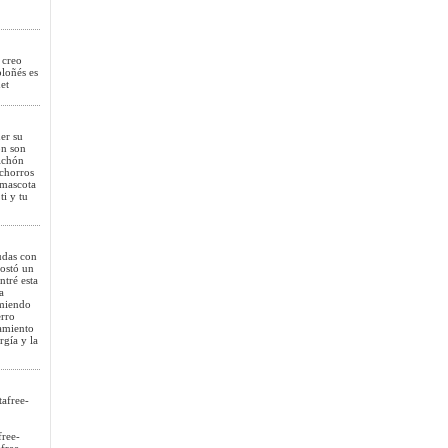
 creo
oloñés es
et
er su
ón son
Bichón
achorros
 mascota
ti y tu
udas con
costó un
ntré esta
a
omiendo
erro
ramiento
gía y la
afree-
ree-