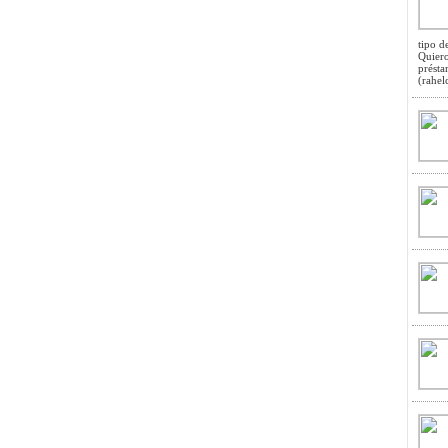
tipo d
Quiero
présta
(
rahe