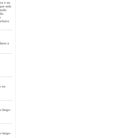
era o en
sque más
 todo
do.
e
trónico
lares a
o no
o-largo-
o-largo-