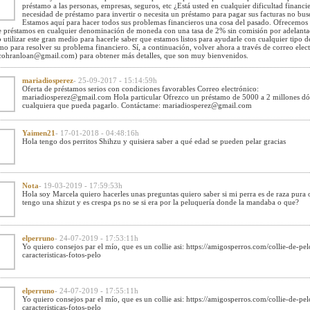
préstamo a las personas, empresas, seguros, etc ¿Está usted en cualquier dificultad financi
necesidad de préstamo para invertir o necesita un préstamo para pagar sus facturas no bu
Estamos aquí para hacer todos sus problemas financieros una cosa del pasado. Ofrecemos
e préstamos en cualquier denominación de moneda con una tasa de 2% sin comisión por adelanta
 utilizar este gran medio para hacerle saber que estamos listos para ayudarle con cualquier tipo d
mo para resolver su problema financiero. Sí, a continuación, volver ahora a través de correo elec
lcohranloan@gmail.com
) para obtener más detalles, que son muy bienvenidos.
mariadiosperez
- 25-09-2017 - 15:14:59h
Oferta de préstamos serios con condiciones favorables Correo electrónico:
mariadiosperez@gmail.com
Hola particular Ofrezco un préstamo de 5000 a 2 millones dó
cualquiera que pueda pagarlo. Contáctame:
mariadiosperez@gmail.com
Yaimen21
- 17-01-2018 - 04:48:16h
Hola tengo dos perritos Shihzu y quisiera saber a qué edad se pueden pelar gracias
Nota
- 19-03-2019 - 17:59:53h
Hola soy Marcela quiero hacerles unas preguntas quiero saber si mi perra es de raza pura 
tengo una shizut y es crespa ps no se si era por la peluquería donde la mandaba o que?
elperruno
- 24-07-2019 - 17:53:11h
Yo quiero consejos par el mío, que es un collie asi: https://amigosperros.com/collie-de-pel
caracteristicas-fotos-pelo
elperruno
- 24-07-2019 - 17:55:11h
Yo quiero consejos par el mío, que es un collie asi: https://amigosperros.com/collie-de-pel
caracteristicas-fotos-pelo