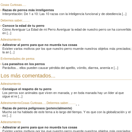
Cosas Curiosas.....
Razas de perros más inteligentes
Interpretación: De 1 a 10: Las 10 razas con la inteligencia funcional y de obediencia [...]
Debemos saber.........
Conoce la edad de tu perro
Cómo Averiguar La Edad de mi Perro Averiguar la edad de nuestro perro se ha convertido
en [...]
Adiestramiento
Adiestrar al perro para que no muerda tus cosas
Existen varios motivos por los que nuestro perro muerde nuestros objetos más preciados;
la an [...]
Enfermedades de perros
Los parasitos en los perros
Parásitos... ellos pueden causar pérdida del apetito, vómito, diarrea, anemia e [...]
Los más comentados...
Adiestramiento
Consigue el respeto de tu perro
Los perros son animales que viven en manada, y en toda manada hay un líder al que
sigue el re [...]
,
,
Adiestramiento
Cosas Curiosas.....
Debemos saber.........
Razas de perros peligrosos (potencialmente)
Mucho se ha hablado de este tema a lo largo del tiempo. Y es que con la globalización y el
co [...]
Adiestramiento
Adiestrar al perro para que no muerda tus cosas
Existen varios motivos por los que nuestro perro muerde nuestros objetos más preciados;