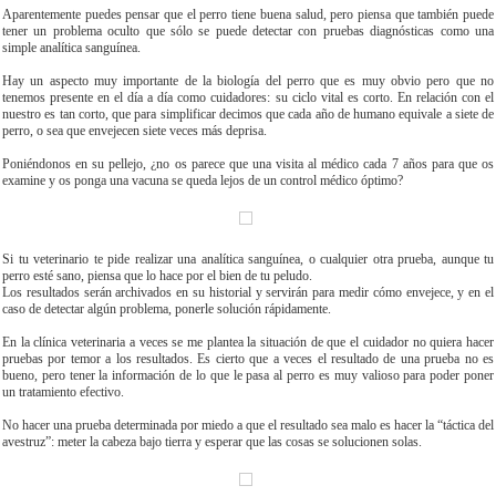
Aparentemente puedes pensar que el perro tiene buena salud, pero piensa que también puede
tener un problema oculto que sólo se puede detectar con pruebas diagnósticas como una
simple analítica sanguínea.
Hay un aspecto muy importante de la biología del perro que es muy obvio pero que no
tenemos presente en el día a día como cuidadores: su ciclo vital es corto. En relación con el
nuestro es tan corto, que para simplificar decimos que cada año de humano equivale a siete de
perro, o sea que envejecen siete veces más deprisa.
Poniéndonos en su pellejo, ¿no os parece que una visita al médico cada 7 años para que os
examine y os ponga una vacuna se queda lejos de un control médico óptimo?
Si tu veterinario te pide realizar una analítica sanguínea, o cualquier otra prueba, aunque tu
perro esté sano, piensa que lo hace por el bien de tu peludo.
Los resultados serán archivados en su historial y servirán para medir cómo envejece, y en el
caso de detectar algún problema, ponerle solución rápidamente.
En la clínica veterinaria a veces se me plantea la situación de que el cuidador no quiera hacer
pruebas por temor a los resultados. Es cierto que a veces el resultado de una prueba no es
bueno, pero tener la información de lo que le pasa al perro es muy valioso para poder poner
un tratamiento efectivo.
No hacer una prueba determinada por miedo a que el resultado sea malo es hacer la “táctica del
avestruz”: meter la cabeza bajo tierra y esperar que las cosas se solucionen solas.