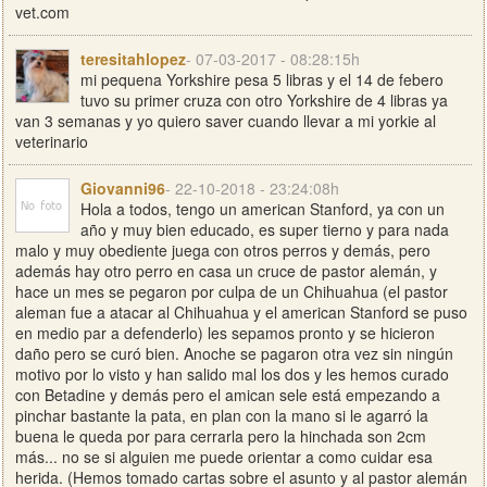
vet.com
teresitahlopez
- 07-03-2017 - 08:28:15h
mi pequena Yorkshire pesa 5 libras y el 14 de febero
tuvo su primer cruza con otro Yorkshire de 4 libras ya
van 3 semanas y yo quiero saver cuando llevar a mi yorkie al
veterinario
Giovanni96
- 22-10-2018 - 23:24:08h
Hola a todos, tengo un american Stanford, ya con un
año y muy bien educado, es super tierno y para nada
malo y muy obediente juega con otros perros y demás, pero
además hay otro perro en casa un cruce de pastor alemán, y
hace un mes se pegaron por culpa de un Chihuahua (el pastor
aleman fue a atacar al Chihuahua y el american Stanford se puso
en medio par a defenderlo) les sepamos pronto y se hicieron
daño pero se curó bien. Anoche se pagaron otra vez sin ningún
motivo por lo visto y han salido mal los dos y les hemos curado
con Betadine y demás pero el amican sele está empezando a
pinchar bastante la pata, en plan con la mano si le agarró la
buena le queda por para cerrarla pero la hinchada son 2cm
más... no se si alguien me puede orientar a como cuidar esa
herida. (Hemos tomado cartas sobre el asunto y al pastor alemán