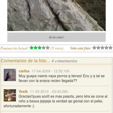
En la cima!!
Puntuación Actual:
(
5
votos)
Vota esta foto:
4 comentarios
Comentarios de la foto...
carlita
- 17-04-2009 - 12:32:10h
Muy guapa nserio vaya perros q tienes! Enu y q tal se
llevan con la enana recien llegada??
Yesik
- 11-03-2010 - 23:40:26h
Gracias!!pues scott es mas pasota, pero kira se cone al
niño a besos jejejeje la verdad qe genial con el peke,
afortunadamente ;)