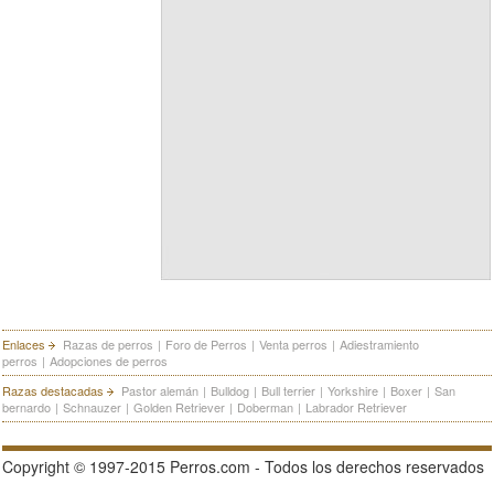
Enlaces
Razas de perros
|
Foro de Perros
|
Venta perros
|
Adiestramiento
perros
|
Adopciones de perros
Razas destacadas
Pastor alemán
|
Bulldog
|
Bull terrier
|
Yorkshire
|
Boxer
|
San
bernardo
|
Schnauzer
|
Golden Retriever
|
Doberman
|
Labrador Retriever
Copyright © 1997-2015 Perros.com - Todos los derechos reservados