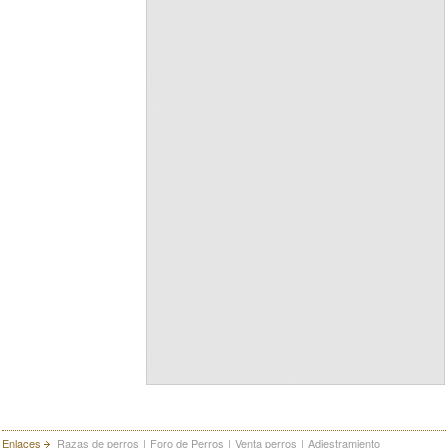
Enlaces
Razas de perros
|
Foro de Perros
|
Venta perros
|
Adiestramiento