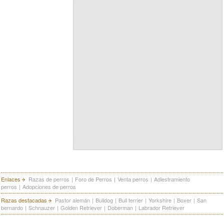
Enlaces
Razas de perros
|
Foro de Perros
|
Venta perros
|
Adiestramiento
perros
|
Adopciones de perros
Razas destacadas
Pastor alemán
|
Bulldog
|
Bull terrier
|
Yorkshire
|
Boxer
|
San
bernardo
|
Schnauzer
|
Golden Retriever
|
Doberman
|
Labrador Retriever