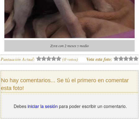
Zyra con 2 meses y medio
Puntuación Actual:
(
0
votos)
Vota esta foto:
No hay comentarios... Se tú el primero en comentar
esta foto!
Debes
iniciar la sesión
para poder escribir un comentario.