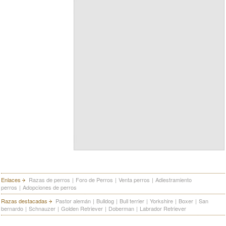
Enlaces
Razas de perros
|
Foro de Perros
|
Venta perros
|
Adiestramiento
perros
|
Adopciones de perros
Razas destacadas
Pastor alemán
|
Bulldog
|
Bull terrier
|
Yorkshire
|
Boxer
|
San
bernardo
|
Schnauzer
|
Golden Retriever
|
Doberman
|
Labrador Retriever