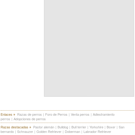
Enlaces
Razas de perros
|
Foro de Perros
|
Venta perros
|
Adiestramiento
perros
|
Adopciones de perros
Razas destacadas
Pastor alemán
|
Bulldog
|
Bull terrier
|
Yorkshire
|
Boxer
|
San
bernardo
|
Schnauzer
|
Golden Retriever
|
Doberman
|
Labrador Retriever