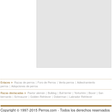
Enlaces
Razas de perros
|
Foro de Perros
|
Venta perros
|
Adiestramiento
perros
|
Adopciones de perros
Razas destacadas
Pastor alemán
|
Bulldog
|
Bull terrier
|
Yorkshire
|
Boxer
|
San
bernardo
|
Schnauzer
|
Golden Retriever
|
Doberman
|
Labrador Retriever
Copyright © 1997-2015 Perros.com - Todos los derechos reservados