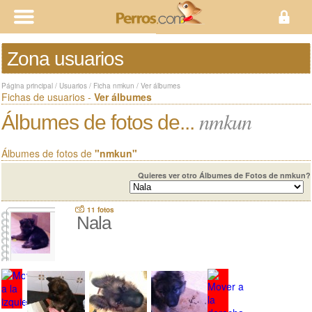
Zona usuarios
Página principal
/
Usuarios
/
Ficha nmkun
/
Ver álbumes
Fichas de usuarios -
Ver álbumes
nmkun
Álbumes de fotos de...
Álbumes de fotos de
"nmkun"
Quieres ver otro Álbumes de Fotos de nmkun?
11 fotos
Nala