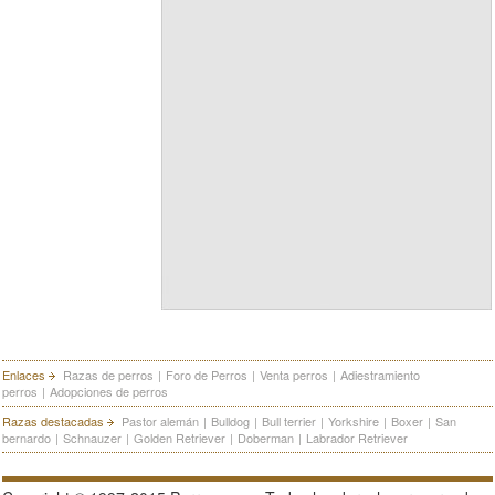
Enlaces
Razas de perros
|
Foro de Perros
|
Venta perros
|
Adiestramiento
perros
|
Adopciones de perros
Razas destacadas
Pastor alemán
|
Bulldog
|
Bull terrier
|
Yorkshire
|
Boxer
|
San
bernardo
|
Schnauzer
|
Golden Retriever
|
Doberman
|
Labrador Retriever