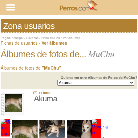
Zona usuarios
Página principal
/
Usuarios
/
Ficha MuChu
/
Ver álbumes
Fichas de usuarios -
Ver álbumes
MuChu
Álbumes de fotos de...
Álbumes de fotos de
"MuChu"
Quieres ver otro Álbumes de Fotos de MuChu?
11 fotos
Akuma