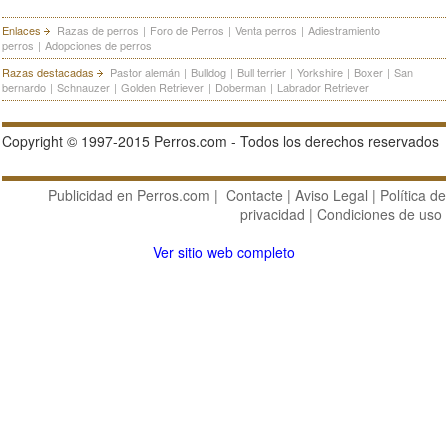
Enlaces
Razas de perros
|
Foro de Perros
|
Venta perros
|
Adiestramiento
perros
|
Adopciones de perros
Razas destacadas
Pastor alemán
|
Bulldog
|
Bull terrier
|
Yorkshire
|
Boxer
|
San
bernardo
|
Schnauzer
|
Golden Retriever
|
Doberman
|
Labrador Retriever
Copyright © 1997-2015 Perros.com - Todos los derechos reservados
Publicidad en Perros.com
|
Contacte
|
Aviso Legal
|
Política de
privacidad
|
Condiciones de uso
Ver sitio web completo