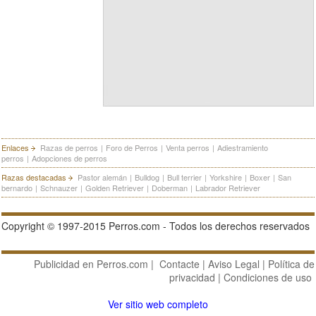
Enlaces
Razas de perros
|
Foro de Perros
|
Venta perros
|
Adiestramiento
perros
|
Adopciones de perros
Razas destacadas
Pastor alemán
|
Bulldog
|
Bull terrier
|
Yorkshire
|
Boxer
|
San
bernardo
|
Schnauzer
|
Golden Retriever
|
Doberman
|
Labrador Retriever
Copyright © 1997-2015 Perros.com - Todos los derechos reservados
Publicidad en Perros.com
|
Contacte
|
Aviso Legal
|
Política de
privacidad
|
Condiciones de uso
Ver sitio web completo