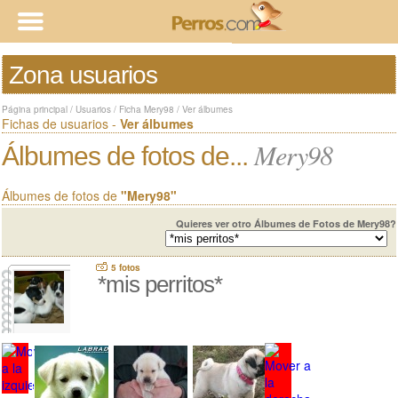
Zona usuarios
Página principal
/
Usuarios
/
Ficha Mery98
/
Ver álbumes
Fichas de usuarios -
Ver álbumes
Mery98
Álbumes de fotos de...
Álbumes de fotos de
"Mery98"
Quieres ver otro Álbumes de Fotos de Mery98?
5 fotos
*mis perritos*