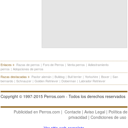
Enlaces
Razas de perros
|
Foro de Perros
|
Venta perros
|
Adiestramiento
perros
|
Adopciones de perros
Razas destacadas
Pastor alemán
|
Bulldog
|
Bull terrier
|
Yorkshire
|
Boxer
|
San
bernardo
|
Schnauzer
|
Golden Retriever
|
Doberman
|
Labrador Retriever
Copyright © 1997-2015 Perros.com - Todos los derechos reservados
Publicidad en Perros.com
|
Contacte
|
Aviso Legal
|
Política de
privacidad
|
Condiciones de uso