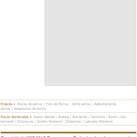
Enlaces
Razas de perros
|
Foro de Perros
|
Venta perros
|
Adiestramiento
perros
|
Adopciones de perros
Razas destacadas
Pastor alemán
|
Bulldog
|
Bull terrier
|
Yorkshire
|
Boxer
|
San
bernardo
|
Schnauzer
|
Golden Retriever
|
Doberman
|
Labrador Retriever