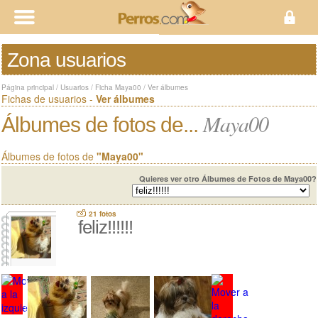
Zona usuarios
Página principal
/
Usuarios
/
Ficha Maya00
/
Ver álbumes
Fichas de usuarios -
Ver álbumes
Maya00
Álbumes de fotos de...
Álbumes de fotos de
"Maya00"
Quieres ver otro Álbumes de Fotos de Maya00?
21 fotos
feliz!!!!!!