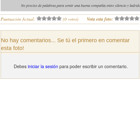
No preciso de palabras,para sentir una buena compañia entre silencio y ladrido
Puntuación Actual:
(
0
votos)
Vota esta foto:
No hay comentarios... Se tú el primero en comentar
esta foto!
Debes
iniciar la sesión
para poder escribir un comentario.