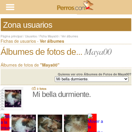
Zona usuarios
Página principal
/
Usuarios
/
Ficha Maya00
/
Ver álbumes
Fichas de usuarios -
Ver álbumes
Maya00
Álbumes de fotos de...
Álbumes de fotos de
"Maya00"
Quieres ver otro Álbumes de Fotos de Maya00?
3 fotos
Mi bella durmiente.