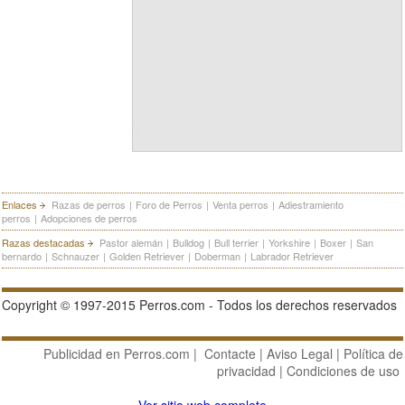
Enlaces
Razas de perros
|
Foro de Perros
|
Venta perros
|
Adiestramiento
perros
|
Adopciones de perros
Razas destacadas
Pastor alemán
|
Bulldog
|
Bull terrier
|
Yorkshire
|
Boxer
|
San
bernardo
|
Schnauzer
|
Golden Retriever
|
Doberman
|
Labrador Retriever
Copyright © 1997-2015 Perros.com - Todos los derechos reservados
Publicidad en Perros.com
|
Contacte
|
Aviso Legal
|
Política de
privacidad
|
Condiciones de uso