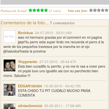
Puntuación Actual:
(
3
votos)
Vota esta foto:
5 comentarios
Comentarios de la foto...
Borickua
- 24-07-2010 - 00:01:04h
wao mi hermano gracias por el comment en mi pagina
jjeje!!tu perro esta super lindo me recuerda el perro d la
serie de los pequeños traviesos por la mancha en el ojo
jiji!saludos!hasta la proxima
Virygerardo
- 27-07-2010 - 05:44:47h
Esta bien curadillo tu perrito, y no me lo vas a creer pero
mi popis tuvo uno igualito asi con su parchecito bien
mono. Saludos !!!
EDGAR180384
- 15-09-2010 - 04:42:15h
ESTA CHIDO TU PIT CUIDALO MUCHO PAISA
COMENTA
silviaoliverruiz
- 30-06-2011 - 17:08:48h