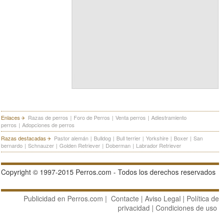
Enlaces
Razas de perros
|
Foro de Perros
|
Venta perros
|
Adiestramiento
perros
|
Adopciones de perros
Razas destacadas
Pastor alemán
|
Bulldog
|
Bull terrier
|
Yorkshire
|
Boxer
|
San
bernardo
|
Schnauzer
|
Golden Retriever
|
Doberman
|
Labrador Retriever
Copyright © 1997-2015 Perros.com - Todos los derechos reservados
Publicidad en Perros.com
|
Contacte
|
Aviso Legal
|
Política de
privacidad
|
Condiciones de uso