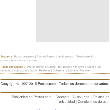
Enlaces
Razas de perros
|
Foro de Perros
|
Venta perros
|
Adiestramiento
perros
|
Adopciones de perros
Razas destacadas
Pastor alemán
|
Bulldog
|
Bull terrier
|
Yorkshire
|
Boxer
|
San
bernardo
|
Schnauzer
|
Golden Retriever
|
Doberman
|
Labrador Retriever
Copyright © 1997-2015 Perros.com - Todos los derechos reservados
Publicidad en Perros.com
|
Contacte
|
Aviso Legal
|
Política de
privacidad
|
Condiciones de uso