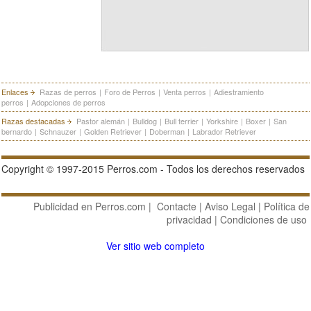
Enlaces
Razas de perros
|
Foro de Perros
|
Venta perros
|
Adiestramiento
perros
|
Adopciones de perros
Razas destacadas
Pastor alemán
|
Bulldog
|
Bull terrier
|
Yorkshire
|
Boxer
|
San
bernardo
|
Schnauzer
|
Golden Retriever
|
Doberman
|
Labrador Retriever
Copyright © 1997-2015 Perros.com - Todos los derechos reservados
Publicidad en Perros.com
|
Contacte
|
Aviso Legal
|
Política de
privacidad
|
Condiciones de uso
Ver sitio web completo