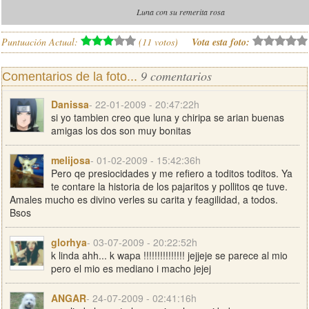
Luna con su remerita rosa
Puntuación Actual:
(
11
votos)
Vota esta foto:
9 comentarios
Comentarios de la foto...
Danissa
- 22-01-2009 - 20:47:22h
si yo tambien creo que luna y chiripa se arian buenas
amigas los dos son muy bonitas
melijosa
- 01-02-2009 - 15:42:36h
Pero qe presiocidades y me refiero a toditos toditos. Ya
te contare la historia de los pajaritos y pollitos qe tuve.
Amales mucho es divino verles su carita y feagilidad, a todos.
Bsos
glorhya
- 03-07-2009 - 20:22:52h
k linda ahh... k wapa !!!!!!!!!!!!!!! jejjeje se parece al mio
pero el mio es mediano i macho jejej
ANGAR
- 24-07-2009 - 02:41:16h