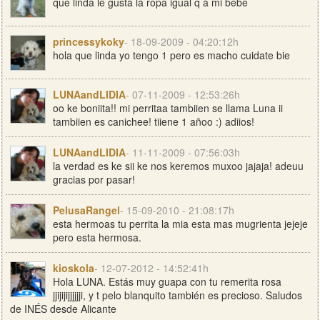
que linda le gusta la ropa igual q a mi bebe
princessykoky
- 18-09-2009 - 04:20:12h
hola que linda yo tengo 1 pero es macho cuidate bie
LUNAandLIDIA
- 07-11-2009 - 12:53:26h
oo ke boniita!! mi perritaa tambiien se llama Luna ii
tambiien es canichee! tiiene 1 añoo :) adiios!
LUNAandLIDIA
- 11-11-2009 - 07:56:03h
la verdad es ke sii ke nos keremos muxoo jajaja! adeuu
gracias por pasar!
PelusaRangel
- 15-09-2010 - 21:08:17h
esta hermoas tu perrita la mia esta mas mugrienta jejeje
pero esta hermosa.
kioskola
- 12-07-2012 - 14:52:41h
Hola LUNA. Estás muy guapa con tu remerita rosa
jjijijijjjjjji, y t pelo blanquito también es precioso. Saludos
de INÉS desde Alicante