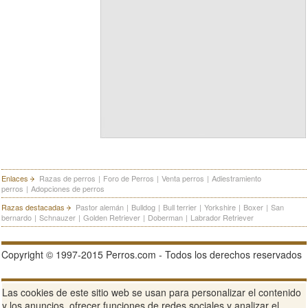
Enlaces
Razas de perros
|
Foro de Perros
|
Venta perros
|
Adiestramiento
perros
|
Adopciones de perros
Razas destacadas
Pastor alemán
|
Bulldog
|
Bull terrier
|
Yorkshire
|
Boxer
|
San
bernardo
|
Schnauzer
|
Golden Retriever
|
Doberman
|
Labrador Retriever
Copyright © 1997-2015 Perros.com - Todos los derechos reservados
Publicidad en Perros.com
|
Contacte
|
Aviso Legal
|
Política de
Las cookies de este sitio web se usan para personalizar el contenido
privacidad
|
Condiciones de uso
y los anuncios, ofrecer funciones de redes sociales y analizar el