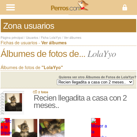
Zona usuarios
Página principal
/
Usuarios
/
Ficha LolaYyo
/
Ver álbumes
Fichas de usuarios -
Ver álbumes
LolaYyo
Álbumes de fotos de...
Álbumes de fotos de
"LolaYyo"
Quieres ver otro Álbumes de Fotos de LolaYyo?
2 fotos
Recien llegadita a casa con 2
meses..