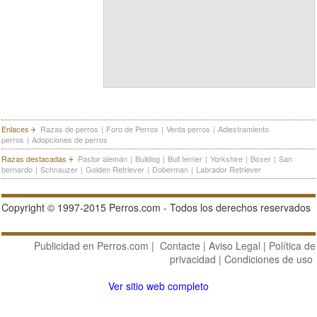
Enlaces
Razas de perros
|
Foro de Perros
|
Venta perros
|
Adiestramiento
perros
|
Adopciones de perros
Razas destacadas
Pastor alemán
|
Bulldog
|
Bull terrier
|
Yorkshire
|
Boxer
|
San
bernardo
|
Schnauzer
|
Golden Retriever
|
Doberman
|
Labrador Retriever
Copyright © 1997-2015 Perros.com - Todos los derechos reservados
Publicidad en Perros.com
|
Contacte
|
Aviso Legal
|
Política de
privacidad
|
Condiciones de uso
Ver sitio web completo