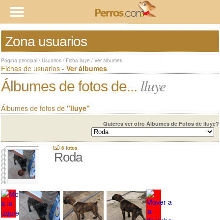
Zona usuarios
Página principal
/
Usuarios
/
Ficha lluye
/
Ver álbumes
Fichas de usuarios -
Ver álbumes
lluye
Álbumes de fotos de...
Álbumes de fotos de
"lluye"
Quieres ver otro Álbumes de Fotos de lluye?
6 fotos
Roda