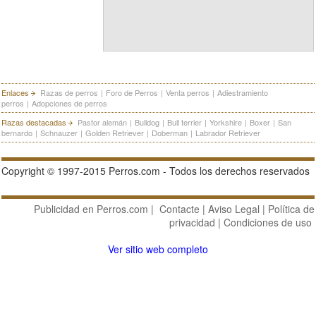
Enlaces
Razas de perros
|
Foro de Perros
|
Venta perros
|
Adiestramiento
perros
|
Adopciones de perros
Razas destacadas
Pastor alemán
|
Bulldog
|
Bull terrier
|
Yorkshire
|
Boxer
|
San
bernardo
|
Schnauzer
|
Golden Retriever
|
Doberman
|
Labrador Retriever
Copyright © 1997-2015 Perros.com - Todos los derechos reservados
Publicidad en Perros.com
|
Contacte
|
Aviso Legal
|
Política de
privacidad
|
Condiciones de uso
Ver sitio web completo