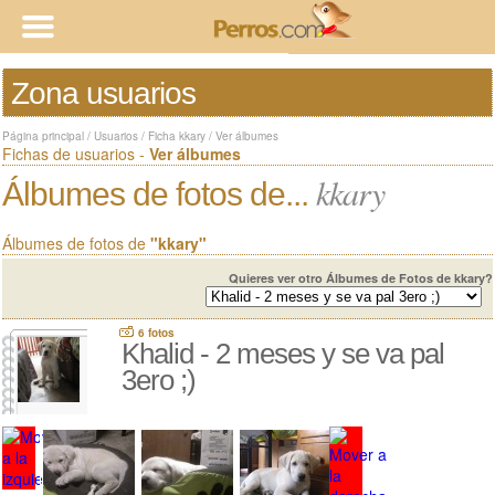
Zona usuarios
Página principal
/
Usuarios
/
Ficha kkary
/
Ver álbumes
Fichas de usuarios -
Ver álbumes
kkary
Álbumes de fotos de...
Álbumes de fotos de
"kkary"
Quieres ver otro Álbumes de Fotos de kkary?
6 fotos
Khalid - 2 meses y se va pal
3ero ;)