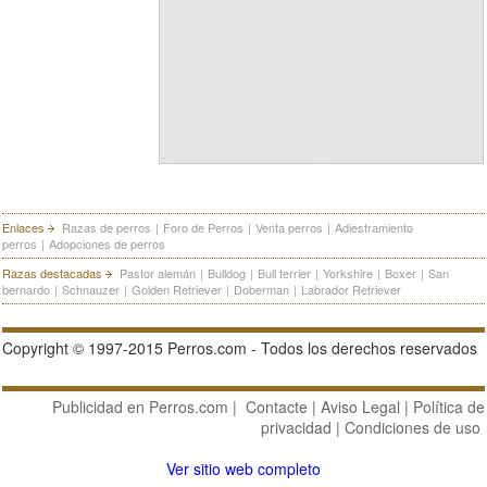
Enlaces
Razas de perros
|
Foro de Perros
|
Venta perros
|
Adiestramiento
perros
|
Adopciones de perros
Razas destacadas
Pastor alemán
|
Bulldog
|
Bull terrier
|
Yorkshire
|
Boxer
|
San
bernardo
|
Schnauzer
|
Golden Retriever
|
Doberman
|
Labrador Retriever
Copyright © 1997-2015 Perros.com - Todos los derechos reservados
Publicidad en Perros.com
|
Contacte
|
Aviso Legal
|
Política de
privacidad
|
Condiciones de uso
Ver sitio web completo