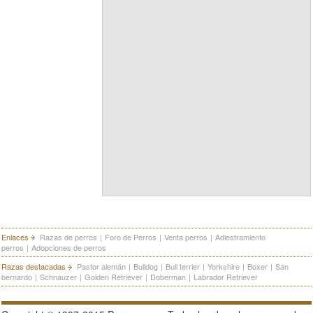
Enlaces
Razas de perros
|
Foro de Perros
|
Venta perros
|
Adiestramiento
perros
|
Adopciones de perros
Razas destacadas
Pastor alemán
|
Bulldog
|
Bull terrier
|
Yorkshire
|
Boxer
|
San
bernardo
|
Schnauzer
|
Golden Retriever
|
Doberman
|
Labrador Retriever