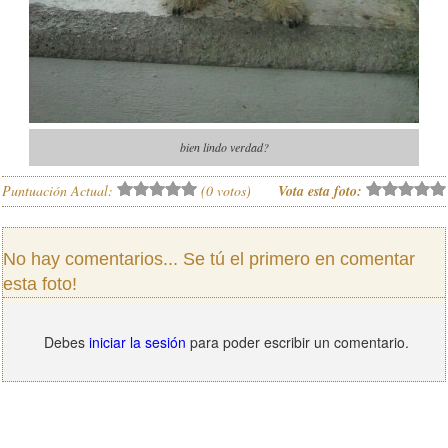
bien lindo verdad?
Puntuación Actual:
(
0
votos)
Vota esta foto:
No hay comentarios... Se tú el primero en comentar
esta foto!
Debes
iniciar la sesión
para poder escribir un comentario.