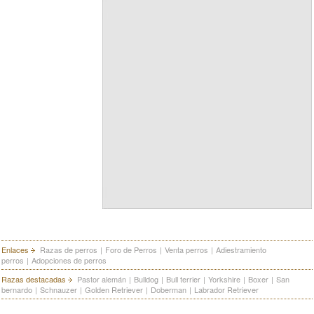
Enlaces
Razas de perros
|
Foro de Perros
|
Venta perros
|
Adiestramiento
perros
|
Adopciones de perros
Razas destacadas
Pastor alemán
|
Bulldog
|
Bull terrier
|
Yorkshire
|
Boxer
|
San
bernardo
|
Schnauzer
|
Golden Retriever
|
Doberman
|
Labrador Retriever