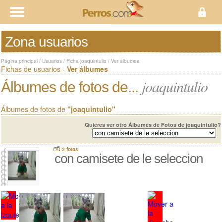
Zona usuarios
Página principal
/
Usuarios
/
Ficha joaquintulio
/
Ver álbumes
Fichas de usuarios -
Ver álbumes
joaquintulio
Álbumes de fotos de...
Álbumes de fotos de
"joaquintulio"
Quieres ver otro Álbumes de Fotos de joaquintulio?
2 fotos
con camisete de le seleccion