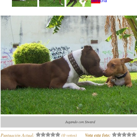
Jugando con Stward
Puntuación Actual:
(
0
votos)
Vota esta foto: