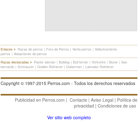
Enlaces
Razas de perros
|
Foro de Perros
|
Venta perros
|
Adiestramiento
perros
|
Adopciones de perros
Razas destacadas
Pastor alemán
|
Bulldog
|
Bull terrier
|
Yorkshire
|
Boxer
|
San
bernardo
|
Schnauzer
|
Golden Retriever
|
Doberman
|
Labrador Retriever
Copyright © 1997-2015 Perros.com - Todos los derechos reservados
Publicidad en Perros.com
|
Contacte
|
Aviso Legal
|
Política de
privacidad
|
Condiciones de uso
Ver sitio web completo