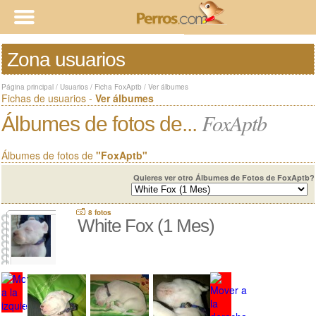
Zona usuarios
Página principal
/
Usuarios
/
Ficha FoxAptb
/
Ver álbumes
Fichas de usuarios -
Ver álbumes
FoxAptb
Álbumes de fotos de...
Álbumes de fotos de
"FoxAptb"
Quieres ver otro Álbumes de Fotos de FoxAptb?
8 fotos
White Fox (1 Mes)