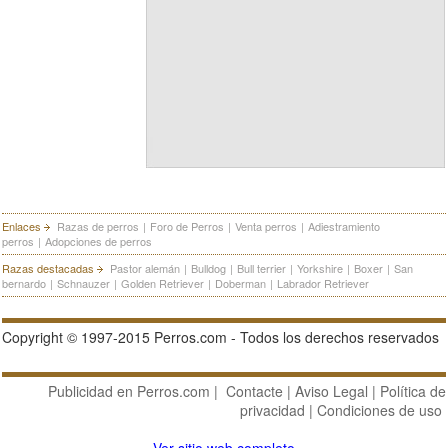
Enlaces
Razas de perros
|
Foro de Perros
|
Venta perros
|
Adiestramiento
perros
|
Adopciones de perros
Razas destacadas
Pastor alemán
|
Bulldog
|
Bull terrier
|
Yorkshire
|
Boxer
|
San
bernardo
|
Schnauzer
|
Golden Retriever
|
Doberman
|
Labrador Retriever
Copyright © 1997-2015 Perros.com - Todos los derechos reservados
Publicidad en Perros.com
|
Contacte
|
Aviso Legal
|
Política de
privacidad
|
Condiciones de uso