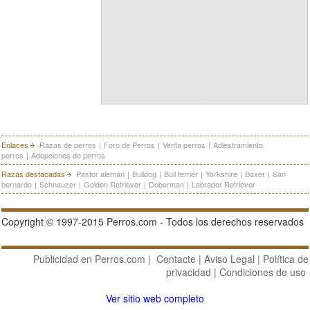
Enlaces
Razas de perros
|
Foro de Perros
|
Venta perros
|
Adiestramiento
perros
|
Adopciones de perros
Razas destacadas
Pastor alemán
|
Bulldog
|
Bull terrier
|
Yorkshire
|
Boxer
|
San
bernardo
|
Schnauzer
|
Golden Retriever
|
Doberman
|
Labrador Retriever
Copyright © 1997-2015 Perros.com - Todos los derechos reservados
Publicidad en Perros.com
|
Contacte
|
Aviso Legal
|
Política de
privacidad
|
Condiciones de uso
Ver sitio web completo