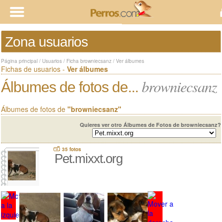
Zona usuarios
Página principal
/
Usuarios
/
Ficha browniecsanz
/
Ver álbumes
Fichas de usuarios -
Ver álbumes
browniecsanz
Álbumes de fotos de...
Álbumes de fotos de
"browniecsanz"
Quieres ver otro Álbumes de Fotos de browniecsanz?
35 fotos
Pet.mixxt.org