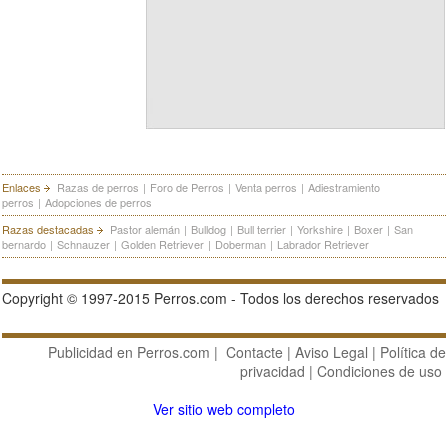
Enlaces
Razas de perros
|
Foro de Perros
|
Venta perros
|
Adiestramiento
perros
|
Adopciones de perros
Razas destacadas
Pastor alemán
|
Bulldog
|
Bull terrier
|
Yorkshire
|
Boxer
|
San
bernardo
|
Schnauzer
|
Golden Retriever
|
Doberman
|
Labrador Retriever
Copyright © 1997-2015 Perros.com - Todos los derechos reservados
Publicidad en Perros.com
|
Contacte
|
Aviso Legal
|
Política de
privacidad
|
Condiciones de uso
Ver sitio web completo