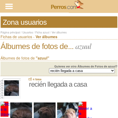
Zona usuarios
Página principal
/
Usuarios
/
Ficha azuul
/
Ver álbumes
Fichas de usuarios -
Ver álbumes
azuul
Álbumes de fotos de...
Álbumes de fotos de
"azuul"
Quieres ver otro Álbumes de Fotos de azuul?
4 fotos
recién llegada a casa