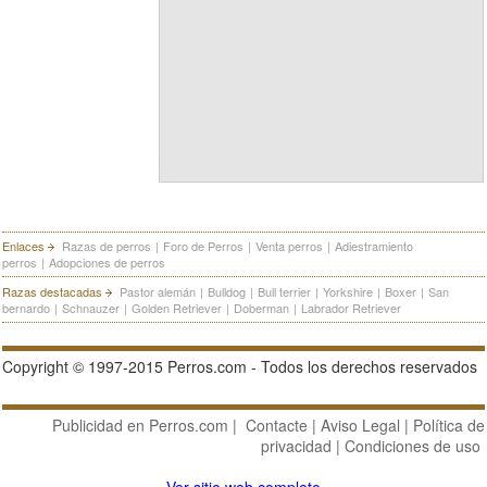
Enlaces
Razas de perros
|
Foro de Perros
|
Venta perros
|
Adiestramiento
perros
|
Adopciones de perros
Razas destacadas
Pastor alemán
|
Bulldog
|
Bull terrier
|
Yorkshire
|
Boxer
|
San
bernardo
|
Schnauzer
|
Golden Retriever
|
Doberman
|
Labrador Retriever
Copyright © 1997-2015 Perros.com - Todos los derechos reservados
Publicidad en Perros.com
|
Contacte
|
Aviso Legal
|
Política de
privacidad
|
Condiciones de uso