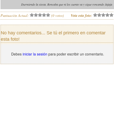
Durmiendo la siesta. Roncaba que ni les cuento va y sigue roncando Jajaja
Puntuación Actual:
(
0
votos)
Vota esta foto:
No hay comentarios... Se tú el primero en comentar
esta foto!
Debes
iniciar la sesión
para poder escribir un comentario.