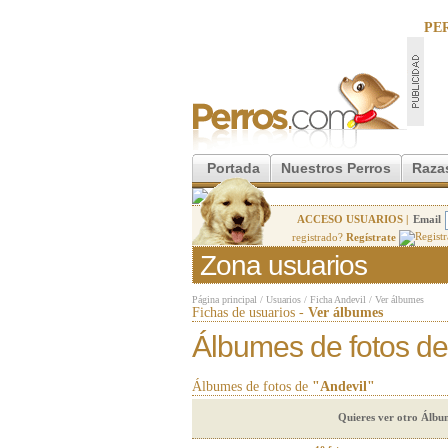
PE
Portada
Nuestros Perros
Raza
ACCESO USUARIOS |
Email
registrado?
Regístrate
Zona usuarios
Página principal
/
Usuarios
/
Ficha Andevil
/
Ver álbumes
Fichas de usuarios -
Ver álbumes
Álbumes de fotos de
Álbumes de fotos de
"Andevil"
Quieres ver otro Álbu