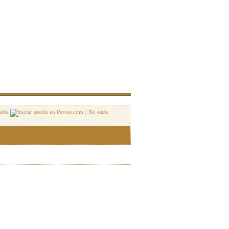
seña
|
No estás