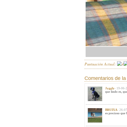
Puntuación Actual:
Comentarios de la 
Jyggly
- 19-06-
que lindo es, que
BRUIXA
- 26-0
es precioso que 