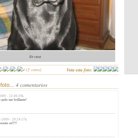
En casa
(
2
votos)
Vota esta foto:
4 comentarios
foto...
2009 - 22:49:29h
 pelo tan brillante!
7-2009 - 20:24:17h
bonito es!!!!