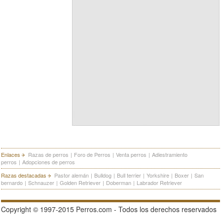
Enlaces
Razas de perros
|
Foro de Perros
|
Venta perros
|
Adiestramiento
perros
|
Adopciones de perros
Razas destacadas
Pastor alemán
|
Bulldog
|
Bull terrier
|
Yorkshire
|
Boxer
|
San
bernardo
|
Schnauzer
|
Golden Retriever
|
Doberman
|
Labrador Retriever
Copyright © 1997-2015 Perros.com - Todos los derechos reservados