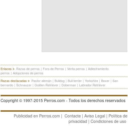
Enlaces
Razas de perros
|
Foro de Perros
|
Venta perros
|
Adiestramiento
perros
|
Adopciones de perros
Razas destacadas
Pastor alemán
|
Bulldog
|
Bull terrier
|
Yorkshire
|
Boxer
|
San
bernardo
|
Schnauzer
|
Golden Retriever
|
Doberman
|
Labrador Retriever
Copyright © 1997-2015 Perros.com - Todos los derechos reservados
Publicidad en Perros.com
|
Contacte
|
Aviso Legal
|
Política de
privacidad
|
Condiciones de uso