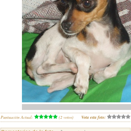
Puntuación Actual:
(
2
votos)
Vota esta foto: