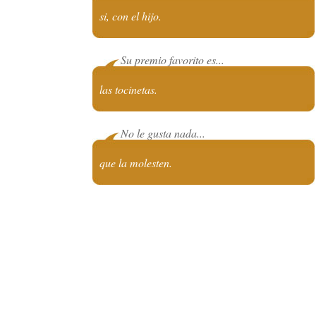
si, con el hijo.
Su premio favorito es...
las tocinetas.
No le gusta nada...
que la molesten.