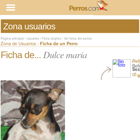
Zona usuarios
Página principal
/
Usuarios
/
Ficha dulyteo
/
Ver ficha del perros
Zona de Usuarios -
Ficha de un Perro
Dulce maria
Ficha de...
Dul
Bell
Sex
0