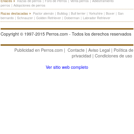
Enlaces
Razas de perros
|
Foro de Perros
|
Venta perros
|
Adiestramiento
perros
|
Adopciones de perros
Razas destacadas
Pastor alemán
|
Bulldog
|
Bull terrier
|
Yorkshire
|
Boxer
|
San
bernardo
|
Schnauzer
|
Golden Retriever
|
Doberman
|
Labrador Retriever
Copyright © 1997-2015 Perros.com - Todos los derechos reservados
Publicidad en Perros.com
|
Contacte
|
Aviso Legal
|
Política de
privacidad
|
Condiciones de uso
Ver sitio web completo