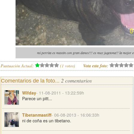
mi perrita es mastin con gran danes!!! es muy jugetona!! la mejor e
Puntuación Actual:
(
1
votos)
Vota esta foto:
2 comentarios
Comentarios de la foto...
Wifday
- 11-08-2011 - 13:22:59h
Parece un pitt...
Tibetanmastiff
- 06-08-2013 - 16:06:33h
ni de coña es un tibetano.