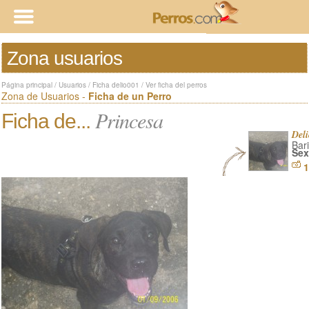
Zona usuarios
Página principal
/
Usuarios
/
Ficha delio001
/
Ver ficha del perros
Zona de Usuarios -
Ficha de un Perro
Princesa
Ficha de...
Del
Bar
Sex
1