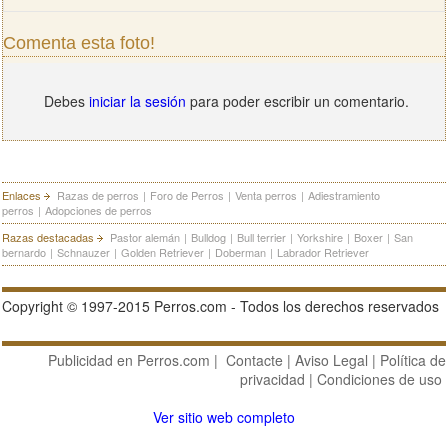
Comenta esta foto!
Debes
iniciar la sesión
para poder escribir un comentario.
Enlaces
Razas de perros
|
Foro de Perros
|
Venta perros
|
Adiestramiento
perros
|
Adopciones de perros
Razas destacadas
Pastor alemán
|
Bulldog
|
Bull terrier
|
Yorkshire
|
Boxer
|
San
bernardo
|
Schnauzer
|
Golden Retriever
|
Doberman
|
Labrador Retriever
Copyright © 1997-2015 Perros.com - Todos los derechos reservados
Publicidad en Perros.com
|
Contacte
|
Aviso Legal
|
Política de
privacidad
|
Condiciones de uso
Ver sitio web completo