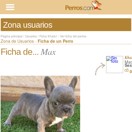
Zona usuarios
Página principal
/
Usuarios
/
Ficha Khala1
/
Ver ficha del perros
Zona de Usuarios -
Ficha de un Perro
Max
Ficha de...
Kha
Mad
Sex
0