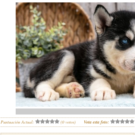
Puntuación Actual:
(
0
votos)
Vota esta foto: