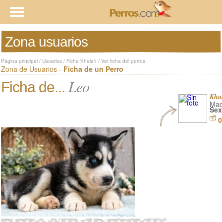
Zona usuarios
Página principal
/
Usuarios
/
Ficha Khala1
/
Ver ficha del perros
Zona de Usuarios -
Ficha de un Perro
Leo
Ficha de...
Kha
Mad
Sex
0