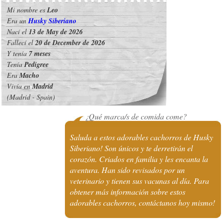
Mi nombre es
Leo
Era un
Husky Siberiano
Nací el
13 de May de 2026
Fallecí el
20 de December de 2026
Y tenía
7 meses
Tenía
Pedigree
Era
Macho
Vivía en
Madrid
(Madrid - Spain)
¿Qué marca/s de comida come?
Saluda a estos adorables cachorros de Husky
Siberiano! Son únicos y te derretirán el
corazón. Criados en familia y les encanta la
aventura. Han sido revisados por un
veterinario y tienen sus vacunas al día. Para
obtener más información sobre estos
adorables cachorros, contáctanos hoy mismo!