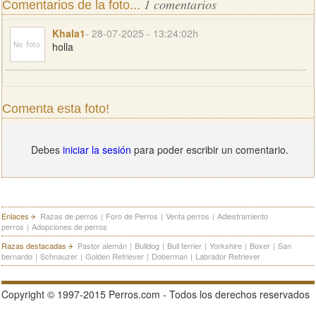
1 comentarios
Comentarios de la foto...
Khala1
- 28-07-2025 - 13:24:02h
holla
Comenta esta foto!
Debes
iniciar la sesión
para poder escribir un comentario.
Enlaces
Razas de perros
|
Foro de Perros
|
Venta perros
|
Adiestramiento
perros
|
Adopciones de perros
Razas destacadas
Pastor alemán
|
Bulldog
|
Bull terrier
|
Yorkshire
|
Boxer
|
San
bernardo
|
Schnauzer
|
Golden Retriever
|
Doberman
|
Labrador Retriever
Copyright © 1997-2015 Perros.com - Todos los derechos reservados