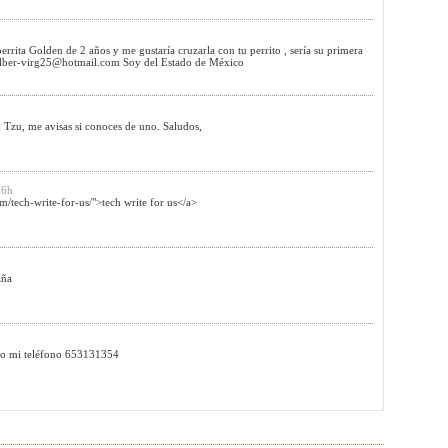
errita Golden de 2 años y me gustaría cruzarla con tu perrito , sería su primera
lber-virg25@hotmail.com
Soy del Estado de México
Tzu, me avisas si conoces de uno. Saludos,
56h
/tech-write-for-us/">tech write for us</a>
aña
dejo mi teléfono 653131354