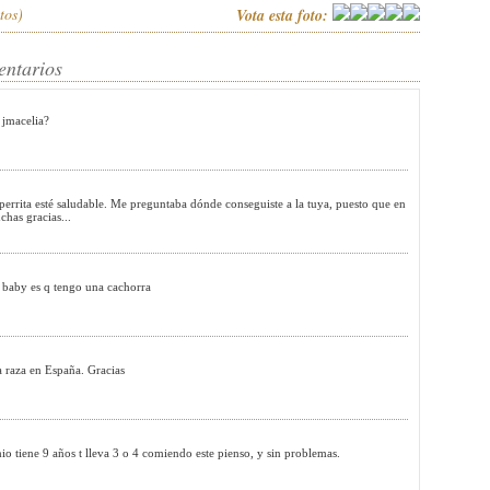
tos)
Vota esta foto:
entarios
 jmacelia?
 perrita esté saludable. Me preguntaba dónde conseguiste a la tuya, puesto que en
has gracias...
tu baby es q tengo una cachorra
a raza en España. Gracias
ene 9 años t lleva 3 o 4 comiendo este pienso, y sin problemas.