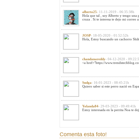
alberto25
- 11-11-2019 - 06:35:38h
Hola que tal , soy Alberto y tengo una p
cruza . Si te interesa te dejo mi correo
a
JOSP
- 18-05-2020 - 01:52:52h
Hola, Estoy buscando un cachorro Shih 
chandanareddy
- 04-12-2020 - 09:22:
<a href="https://www.trendstechblog.com
Sndga
- 16-01-2023 - 08:45:21h
Quiero saber si este perro nació en Esp
Yolanda84
- 29-03-2023 - 09:49:41h
Estoy interesada en la perrita Noa te 
Comenta esta foto!