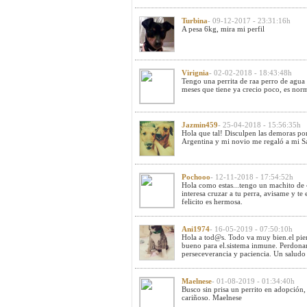
Turbina
- 09-12-2017 - 23:31:16h
A pesa 6kg, mira mi perfil
Virignia
- 02-02-2018 - 18:43:48h
Tengo una perrita de raa perro de agua 
meses que tiene ya crecio poco, es nor
Jazmin459
- 25-04-2018 - 15:56:35h
Hola que tal! Disculpen las demoras po
Argentina y mi novio me regaló a mi 
Pochooo
- 12-11-2018 - 17:54:52h
Hola como estas...tengo un machito de 4
interesa cruzar a tu perra, avisame y te
felicito es hermosa.
Ani1974
- 16-05-2019 - 07:50:10h
Hola a tod@s. Todo va muy bien.el pie
bueno para el.sistema inmune. Perdona
perseceverancia y paciencia. Un saludo 
Maelnese
- 01-08-2019 - 01:34:40h
Busco sin prisa un perrito en adopción,
cariñoso. Maelnese