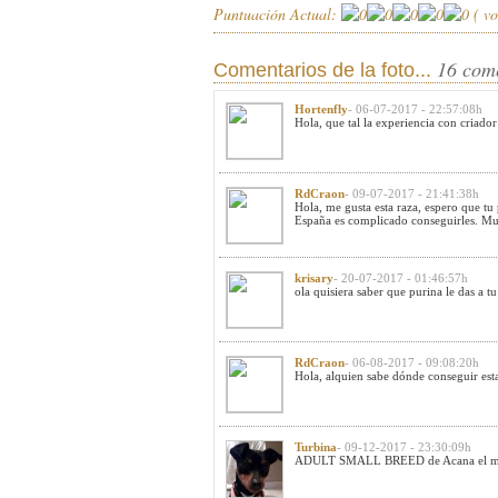
Puntuación Actual:
(
vo
16 com
Comentarios de la foto...
Hortenfly
- 06-07-2017 - 22:57:08h
Hola, que tal la experiencia con criador
RdCraon
- 09-07-2017 - 21:41:38h
Hola, me gusta esta raza, espero que tu
España es complicado conseguirles. Muc
krisary
- 20-07-2017 - 01:46:57h
ola quisiera saber que purina le das a 
RdCraon
- 06-08-2017 - 09:08:20h
Hola, alquien sabe dónde conseguir est
Turbina
- 09-12-2017 - 23:30:09h
ADULT SMALL BREED de Acana el mio ti