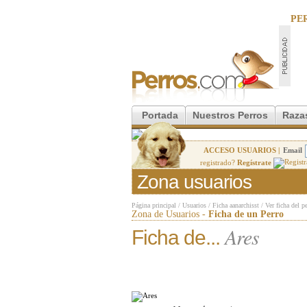
PE
Portada
Nuestros Perros
Raza
ACCESO USUARIOS |
Email
registrado?
Regístrate
Zona usuarios
Página principal
/
Usuarios
/
Ficha aanarchisst
/
Ver ficha del p
Zona de Usuarios -
Ficha de un Perro
Ares
Ficha de...