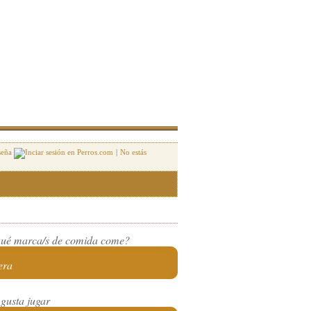
seña
|
No estás
ué marca/s de comida come?
era
 gusta jugar