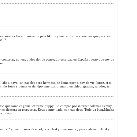
español va hacer 5 meses, y pesa 6kilos y medio... nose creeemos que para los
mal ?
r contestar, no tengo idea donde conseguir esta raza en España puesto que soy de
Sam.
 años, bayo, sin papeles pero hermoso, se llama pocho, soy de vte. lopez, si te
 envio fotos y demas,es del tipo americano, mas bien chico, gracias, saludos, te
nso que toma es genial extreme puppy. Lo compro por internet.Además es muy
r mi demora en respuestas. Estado muy liada, con papeleos. Todo va bien.Mucha
a tod@s.....
 entre 2 y cuatro años de edad, raza Husky , malamute , pastor alemán.Dócil y