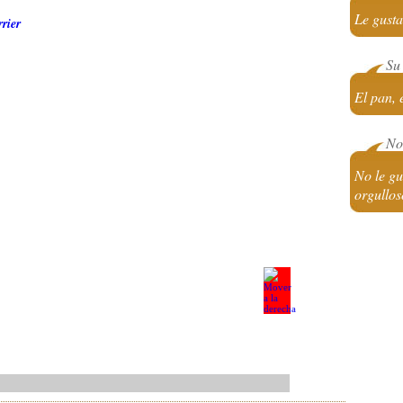
Le gusta
rier
Su 
El pan, 
No 
No le gu
orgullos