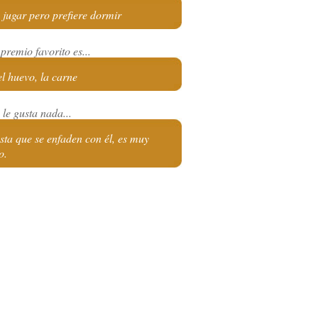
 jugar pero prefiere dormir
premio favorito es...
el huevo, la carne
le gusta nada...
sta que se enfaden con él, es muy
o.