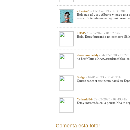
alberto25
- 11-11-2019 - 06:35:38h
Hola que tal , soy Alberto y tengo una p
cruza . Si te interesa te dejo mi correo
a
JOSP
- 18-05-2020 - 01:52:52h
Hola, Estoy buscando un cachorro Shih 
chandanareddy
- 04-12-2020 - 09:22:
<a href="https://www.trendstechblog.com
Sndga
- 16-01-2023 - 08:45:21h
Quiero saber si este perro nació en Esp
Yolanda84
- 29-03-2023 - 09:49:41h
Estoy interesada en la perrita Noa te 
Comenta esta foto!