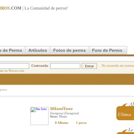
RROS
.COM
| La Comunidad de
perros
!
s de Perros
Artículos
Fotos de perros
Foro de Perros
Contraseña
No recuerdo mi contra
 perros
¿Q
MikandYuna
Ultima
Zaragoza (Zaragoza)
Sexo:
Mujer
0 Albums
1 perro
Le