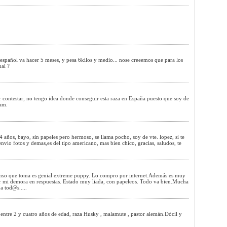
español va hacer 5 meses, y pesa 6kilos y medio... nose creeemos que para los
mal ?
r contestar, no tengo idea donde conseguir esta raza en España puesto que soy de
Sam.
 años, bayo, sin papeles pero hermoso, se llama pocho, soy de vte. lopez, si te
 envio fotos y demas,es del tipo americano, mas bien chico, gracias, saludos, te
nso que toma es genial extreme puppy. Lo compro por internet.Además es muy
r mi demora en respuestas. Estado muy liada, con papeleos. Todo va bien.Mucha
a tod@s.....
 entre 2 y cuatro años de edad, raza Husky , malamute , pastor alemán.Dócil y