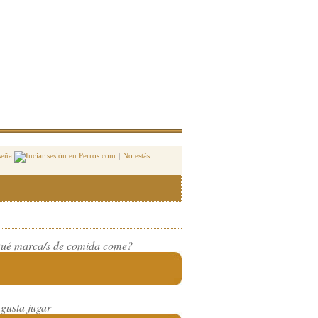
seña
|
No estás
ué marca/s de comida come?
 gusta jugar