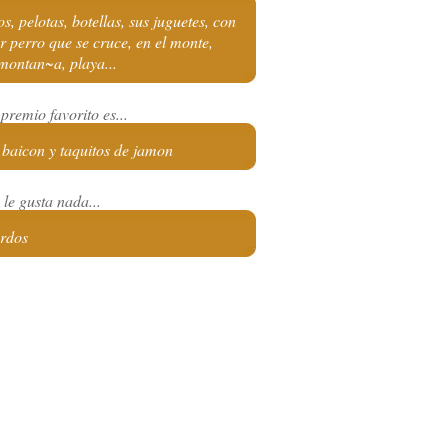
s, pelotas, botellas, sus juguetes, con
r perro que se cruce, en el monte,
montan~a, playa...
premio favorito es...
 baicon y taquitos de jamon
le gusta nada...
ardos