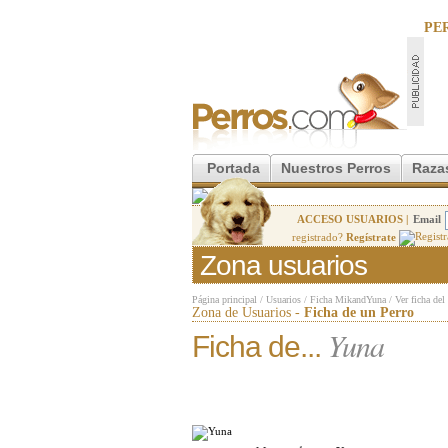
PE
Portada
Nuestros Perros
Raza
ACCESO USUARIOS |
Email
registrado?
Regístrate
Zona usuarios
Página principal
/
Usuarios
/
Ficha MikandYuna
/
Ver ficha del
Zona de Usuarios -
Ficha de un Perro
Yuna
Ficha de...