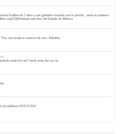
errita Golden de 2 años y me gustaría cruzarla con tu perrito , sería su primera
lber-virg25@hotmail.com
Soy del Estado de México
Tzu, me avisas si conoces de uno. Saludos,
56h
/tech-write-for-us/">tech write for us</a>
aña
dejo mi teléfono 653131354