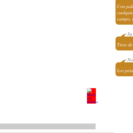
Con palo
cualquie
campo, 
Su 
Tiras de
No 
Los pet