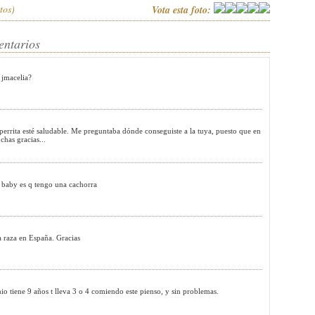
tos)
Vota esta foto:
entarios
 jmacelia?
 perrita esté saludable. Me preguntaba dónde conseguiste a la tuya, puesto que en
has gracias...
tu baby es q tengo una cachorra
a raza en España. Gracias
ene 9 años t lleva 3 o 4 comiendo este pienso, y sin problemas.