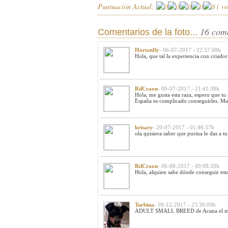
Puntuación Actual:
(
vo
16 com
Comentarios de la foto...
Hortenfly
- 06-07-2017 - 22:57:08h
Hola, que tal la experiencia con criador
RdCraon
- 09-07-2017 - 21:41:38h
Hola, me gusta esta raza, espero que tu
España es complicado conseguirles. Muc
krisary
- 20-07-2017 - 01:46:57h
ola quisiera saber que purina le das a 
RdCraon
- 06-08-2017 - 09:08:20h
Hola, alquien sabe dónde conseguir est
Turbina
- 09-12-2017 - 23:30:09h
ADULT SMALL BREED de Acana el mio ti