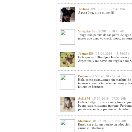
Turbina
- 09-12-2017 - 23:31:16h
A pesa 6kg, mira mi perfil
Virignia
- 02-02-2018 - 18:43:48h
Tengo una perrita de raa perro de agua 
meses que tiene ya crecio poco, es nor
Jazmin459
- 25-04-2018 - 15:56:35h
Hola que tal! Disculpen las demoras po
Argentina y mi novio me regaló a mi 
Pochooo
- 12-11-2018 - 17:54:52h
Hola como estas...tengo un machito de 4
interesa cruzar a tu perra, avisame y te
felicito es hermosa.
Ani1974
- 16-05-2019 - 07:50:10h
Hola a tod@s. Todo va muy bien.el pie
bueno para el.sistema inmune. Perdona
perseceverancia y paciencia. Un saludo 
Maelnese
- 01-08-2019 - 01:34:40h
Busco sin prisa un perrito en adopción,
cariñoso. Maelnese