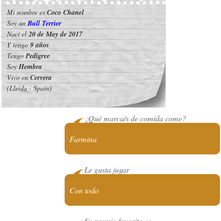
Mi nombre es
Coco Chanel
Soy un
Bull Terrier
Nací el
20 de May de 2017
Y tengo
9 años
Tengo
Pedigree
Soy
Hembra
Vivo en
Cervera
(Lleida - Spain)
¿Qué marca/s de comida come?
Farmina
Le gusta jugar
Con todo
Su premio favorito es...