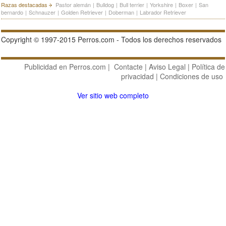
Razas destacadas
Pastor alemán
|
Bulldog
|
Bull terrier
|
Yorkshire
|
Boxer
|
San
bernardo
|
Schnauzer
|
Golden Retriever
|
Doberman
|
Labrador Retriever
Copyright © 1997-2015 Perros.com - Todos los derechos reservados
Publicidad en Perros.com
|
Contacte
|
Aviso Legal
|
Política de
privacidad
|
Condiciones de uso
Ver sitio web completo