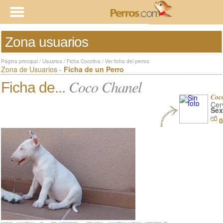
Zona usuarios
Página principal
/
Usuarios
/
Ficha Cocolina
/
Ver ficha del perros
Zona de Usuarios -
Ficha de un Perro
Coco Chanel
Ficha de...
Coc
Cer
Sex
0