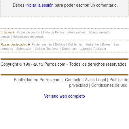
Debes
iniciar la sesión
para poder escribir un comentario.
Enlaces
Razas de perros
|
Foro de Perros
|
Venta perros
|
Adiestramiento
perros
|
Adopciones de perros
Razas destacadas
Pastor alemán
|
Bulldog
|
Bull terrier
|
Yorkshire
|
Boxer
|
San
bernardo
|
Schnauzer
|
Golden Retriever
|
Doberman
|
Labrador Retriever
Copyright © 1997-2015 Perros.com - Todos los derechos reservados
Publicidad en Perros.com
|
Contacte
|
Aviso Legal
|
Política de
privacidad
|
Condiciones de uso
Ver sitio web completo