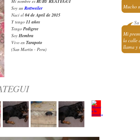
Mi nombre es
RUBY REATEGUI
Mucho m
Soy un
Rottweiler
Nací el
04 de April de 2015
Y tengo
11 años
Su 
Tengo
Pedigree
Mi premi
Soy
Hembra
la calle
Vivo en
Tarapoto
llama y
(San Martín - Peru)
ATEGUI