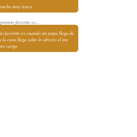
ucho muy tosca
premio favorito es...
o favorito es cuando mi papa llega de
 a la casa llega salto lo abrazo el me
 me carga