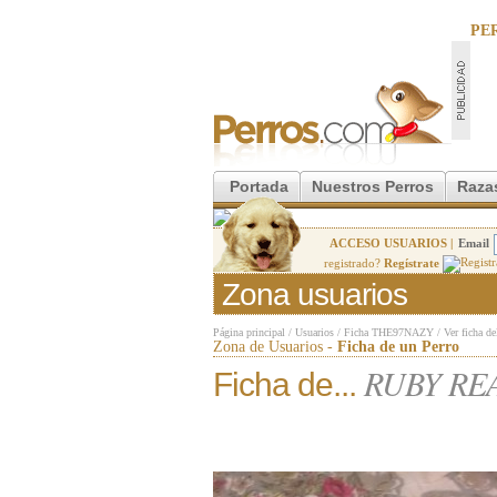
PE
Portada
Nuestros Perros
Raza
ACCESO USUARIOS |
Email
registrado?
Regístrate
Zona usuarios
Página principal
/
Usuarios
/
Ficha THE97NAZY
/
Ver ficha de
Zona de Usuarios -
Ficha de un Perro
RUBY RE
Ficha de...