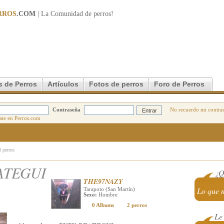
RROS
.COM
| La Comunidad de
perros
!
s de Perros
Artículos
Fotos de perros
Foro de Perros
Contraseña
No recuerdo mi contra
l perros
ATEGUI
¿Q
THE97NAZY
Lo que 
Tarapoto (San Martín)
Sexo:
Hombre
0 Albums
2 perros
Le