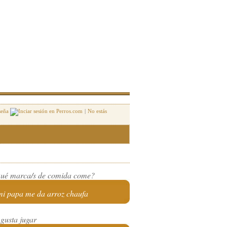
seña
|
No estás
ué marca/s de comida come?
mi papa me da arroz chaufa
 gusta jugar