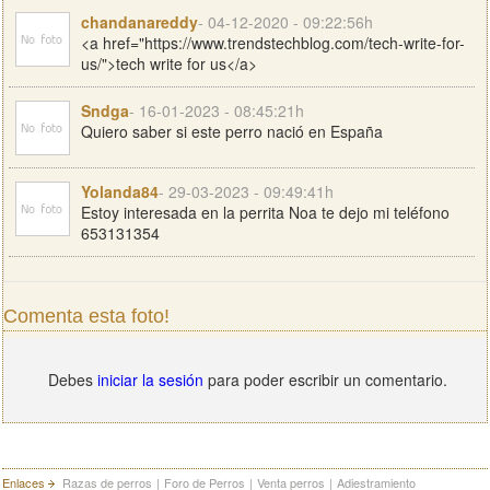
chandanareddy
- 04-12-2020 - 09:22:56h
<a href="https://www.trendstechblog.com/tech-write-for-
us/">tech write for us</a>
Sndga
- 16-01-2023 - 08:45:21h
Quiero saber si este perro nació en España
Yolanda84
- 29-03-2023 - 09:49:41h
Estoy interesada en la perrita Noa te dejo mi teléfono
653131354
Comenta esta foto!
Debes
iniciar la sesión
para poder escribir un comentario.
Enlaces
Razas de perros
|
Foro de Perros
|
Venta perros
|
Adiestramiento