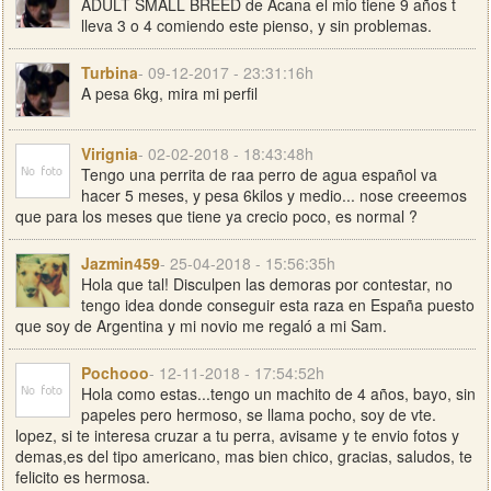
ADULT SMALL BREED de Acana el mio tiene 9 años t
lleva 3 o 4 comiendo este pienso, y sin problemas.
Turbina
- 09-12-2017 - 23:31:16h
A pesa 6kg, mira mi perfil
Virignia
- 02-02-2018 - 18:43:48h
Tengo una perrita de raa perro de agua español va
hacer 5 meses, y pesa 6kilos y medio... nose creeemos
que para los meses que tiene ya crecio poco, es normal ?
Jazmin459
- 25-04-2018 - 15:56:35h
Hola que tal! Disculpen las demoras por contestar, no
tengo idea donde conseguir esta raza en España puesto
que soy de Argentina y mi novio me regaló a mi Sam.
Pochooo
- 12-11-2018 - 17:54:52h
Hola como estas...tengo un machito de 4 años, bayo, sin
papeles pero hermoso, se llama pocho, soy de vte.
lopez, si te interesa cruzar a tu perra, avisame y te envio fotos y
demas,es del tipo americano, mas bien chico, gracias, saludos, te
felicito es hermosa.