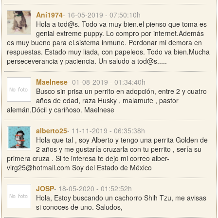
Ani1974
- 16-05-2019 - 07:50:10h
Hola a tod@s. Todo va muy bien.el pienso que toma es
genial extreme puppy. Lo compro por internet.Además
es muy bueno para el.sistema inmune. Perdonar mi demora en
respuestas. Estado muy liada, con papeleos. Todo va bien.Mucha
perseceverancia y paciencia. Un saludo a tod@s.....
Maelnese
- 01-08-2019 - 01:34:40h
Busco sin prisa un perrito en adopción, entre 2 y cuatro
años de edad, raza Husky , malamute , pastor
alemán.Dócil y cariñoso. Maelnese
alberto25
- 11-11-2019 - 06:35:38h
Hola que tal , soy Alberto y tengo una perrita Golden de
2 años y me gustaría cruzarla con tu perrito , sería su
primera cruza . Si te interesa te dejo mi correo
alber-
virg25@hotmail.com
Soy del Estado de México
JOSP
- 18-05-2020 - 01:52:52h
Hola, Estoy buscando un cachorro Shih Tzu, me avisas
si conoces de uno. Saludos,