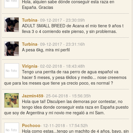
Hola, alquien sabe dónde conseguir esta raza en
España. Gracias
Turbina
- 09-12-2017 - 23:30:09h
ADULT SMALL BREED de Acana el mio tiene 9 años t
lleva 3 o 4 comiendo este pienso, y sin problemas.
Turbina
- 09-12-2017 - 23:31:16h
A pesa 6kg, mira mi perfil
Virignia
- 02-02-2018 - 18:43:48h
Tengo una perrita de raa perro de agua español va
hacer 5 meses, y pesa 6kilos y medio... nose creeemos
que para los meses que tiene ya crecio poco, es normal ?
Jazmin459
- 25-04-2018 - 15:56:35h
Hola que tal! Disculpen las demoras por contestar, no
tengo idea donde conseguir esta raza en España puesto
que soy de Argentina y mi novio me regaló a mi Sam.
Pochooo
- 12-11-2018 - 17:54:52h
Hola como estas...tengo un machito de 4 años, bayo, sin