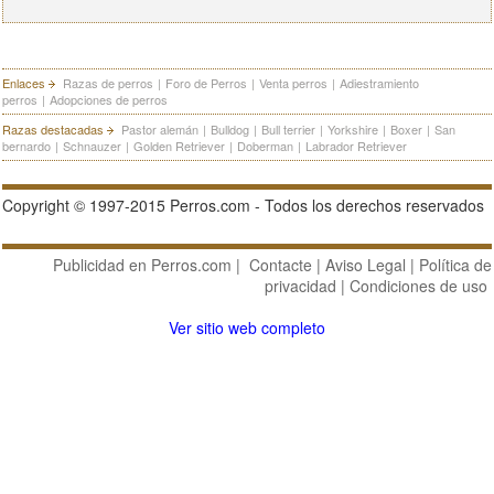
Enlaces
Razas de perros
|
Foro de Perros
|
Venta perros
|
Adiestramiento
perros
|
Adopciones de perros
Razas destacadas
Pastor alemán
|
Bulldog
|
Bull terrier
|
Yorkshire
|
Boxer
|
San
bernardo
|
Schnauzer
|
Golden Retriever
|
Doberman
|
Labrador Retriever
Copyright © 1997-2015 Perros.com - Todos los derechos reservados
Publicidad en Perros.com
|
Contacte
|
Aviso Legal
|
Política de
privacidad
|
Condiciones de uso
Ver sitio web completo