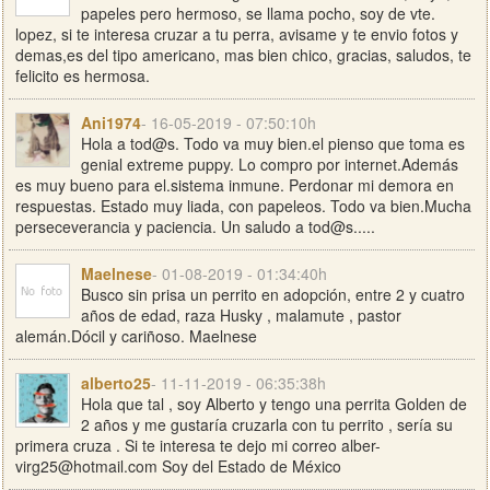
papeles pero hermoso, se llama pocho, soy de vte.
lopez, si te interesa cruzar a tu perra, avisame y te envio fotos y
demas,es del tipo americano, mas bien chico, gracias, saludos, te
felicito es hermosa.
Ani1974
- 16-05-2019 - 07:50:10h
Hola a tod@s. Todo va muy bien.el pienso que toma es
genial extreme puppy. Lo compro por internet.Además
es muy bueno para el.sistema inmune. Perdonar mi demora en
respuestas. Estado muy liada, con papeleos. Todo va bien.Mucha
perseceverancia y paciencia. Un saludo a tod@s.....
Maelnese
- 01-08-2019 - 01:34:40h
Busco sin prisa un perrito en adopción, entre 2 y cuatro
años de edad, raza Husky , malamute , pastor
alemán.Dócil y cariñoso. Maelnese
alberto25
- 11-11-2019 - 06:35:38h
Hola que tal , soy Alberto y tengo una perrita Golden de
2 años y me gustaría cruzarla con tu perrito , sería su
primera cruza . Si te interesa te dejo mi correo
alber-
virg25@hotmail.com
Soy del Estado de México