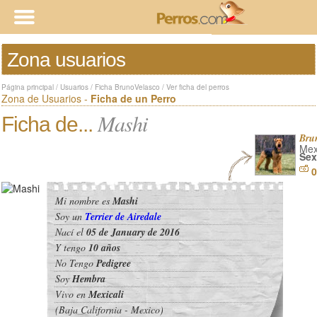
Zona usuarios
Página principal
/
Usuarios
/
Ficha BrunoVelasco
/
Ver ficha del perros
Zona de Usuarios -
Ficha de un Perro
Mashi
Ficha de...
Bru
Mexi
Sex
0
Mi nombre es
Mashi
Soy un
Terrier de Airedale
Nací el
05 de January de 2016
Y tengo
10 años
No Tengo
Pedigree
Soy
Hembra
Vivo en
Mexicali
(Baja California - Mexico)