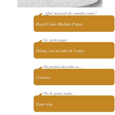
¿Qué marca/s de comida come?
Royal Canin Medium Puppy
Le gusta jugar
Pelota, con mi niño de 3 años
Su premio favorito es...
Caricias
No le gusta nada...
Estar sola