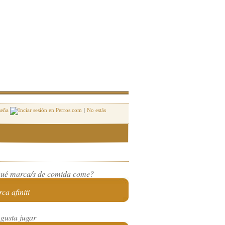
seña
|
No estás
ué marca/s de comida come?
ca afiniti
 gusta jugar