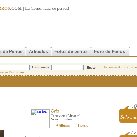
RROS
.COM
| La Comunidad de
perros
!
s de Perros
Artículos
Fotos de perros
Foro de Perros
Contraseña
No recuerdo mi contra
¿Q
Uria
Solo mar
Torrevieja (Alicante)
Sexo:
Hombre
0 Albums
1 perro
Le