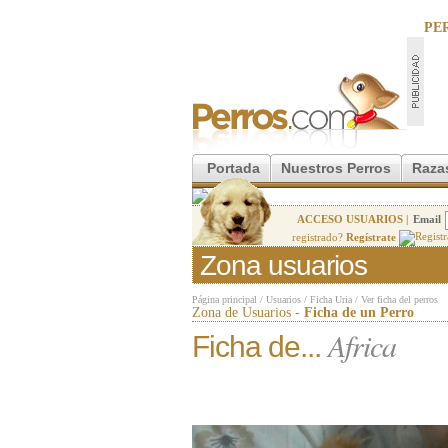
PE
Portada
Nuestros Perros
Raza
ACCESO USUARIOS |
Email
registrado?
Regístrate
Zona usuarios
Página principal
/
Usuarios
/
Ficha Uria
/
Ver ficha del perros
Zona de Usuarios -
Ficha de un Perro
Africa
Ficha de...