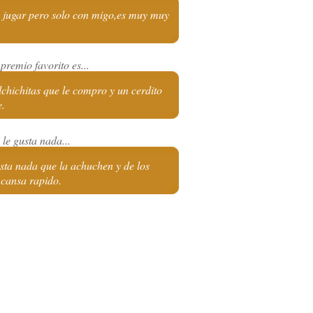
 jugar pero solo con migo,es muy muy
premio favorito es...
chichitas que le compro y un cerdito
e.
le gusta nada...
sta nada que la achuchen y de los
 cansa rapido.