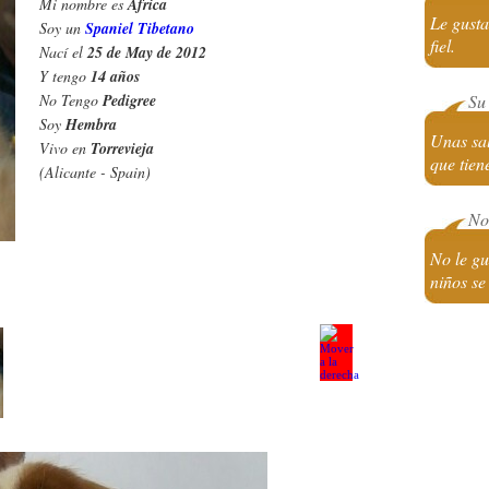
Mi nombre es
Africa
Le gusta
Soy un
Spaniel Tibetano
fiel.
Nací el
25 de May de 2012
Y tengo
14 años
No Tengo
Pedigree
Su 
Soy
Hembra
Unas sal
Vivo en
Torrevieja
que tien
(Alicante - Spain)
No 
No le gu
niños se